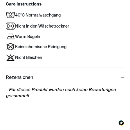
Care Instructions
40°C Normalwaschgang
Nicht in den Wäschetrockner
Warm Bügeln
Keine chemische Reinigung
Nicht Bleichen
Rezensionen
New content loaded
- Für dieses Produkt wurden noch keine Bewertungen
gesammelt -