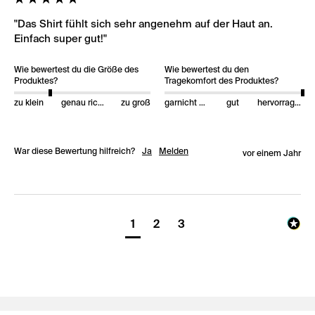
"Das Shirt fühlt sich sehr angenehm auf der Haut an. 
Einfach super gut!"
Wie bewertest du die Größe des
Wie bewertest du den
Produktes?
Tragekomfort des Produktes?
zu klein
genau richtig
zu groß
garnicht gut
gut
hervorragend
War diese Bewertung hilfreich?
Ja
Melden
vor einem Jahr
1
2
3