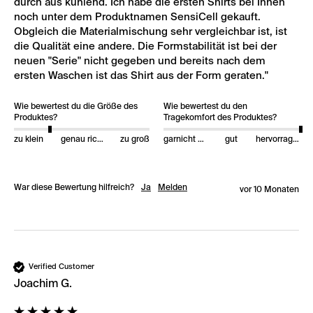
durch aus kühlend. Ich habe die ersten Shirts bei Ihnen 
noch unter dem Produktnamen SensiCell gekauft. 
Obgleich die Materialmischung sehr vergleichbar ist, ist 
die Qualität eine andere. Die Formstabilität ist bei der 
neuen "Serie" nicht gegeben und bereits nach dem 
ersten Waschen ist das Shirt aus der Form geraten."
Wie bewertest du die Größe des
Wie bewertest du den
Produktes?
Tragekomfort des Produktes?
zu klein
genau richtig
zu groß
garnicht gut
gut
hervorragend
War diese Bewertung hilfreich?
Ja
Melden
vor 10 Monaten
Verified Customer
Joachim G.