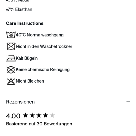
•
93% Modal
•
7% Elasthan
Care Instructions
40°C Normalwaschgang
Nicht in den Wäschetrockner
Kalt Bügeln
Keine chemische Reinigung
Nicht Bleichen
Rezensionen
New content loaded
4.00
Basierend auf 30 Bewertungen