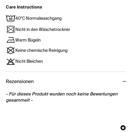
Care Instructions
40°C Normalwaschgang
Nicht in den Wäschetrockner
Warm Bügeln
Keine chemische Reinigung
Nicht Bleichen
Rezensionen
New content loaded
- Für dieses Produkt wurden noch keine Bewertungen
gesammelt -