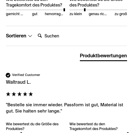
Tragekomfort des Produktes?
des Produktes?
garnicht gut
gut
hervorragend
zu klein
genau richtig
zu groß
Suchen:
Sortieren
Produktbewertungen
Verified Customer
Waltraud L.
"Bestelle sie immer wieder. Passform ist gut, Material ist 
gut. Sie halten sehr lange."
Wie bewertest du die Größe des
Wie bewertest du den
Produktes?
Tragekomfort des Produktes?