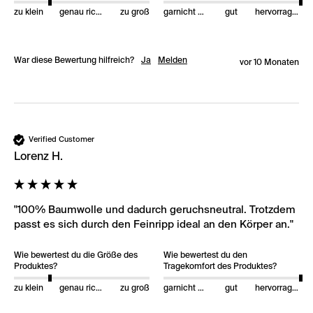
zu klein
genau richtig
zu groß
garnicht gut
gut
hervorragend
War diese Bewertung hilfreich?
Ja
Melden
vor 10 Monaten
Verified Customer
Lorenz H.
"100% Baumwolle und dadurch geruchsneutral. Trotzdem 
passt es sich durch den Feinripp ideal an den Körper an."
Wie bewertest du die Größe des
Wie bewertest du den
Produktes?
Tragekomfort des Produktes?
zu klein
genau richtig
zu groß
garnicht gut
gut
hervorragend