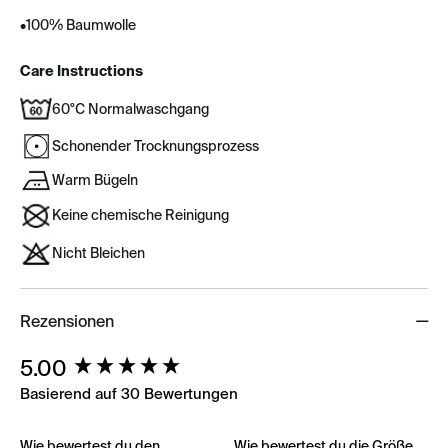
•
100% Baumwolle
Care Instructions
60°C Normalwaschgang
Schonender Trocknungsprozess
Warm Bügeln
Keine chemische Reinigung
Nicht Bleichen
Rezensionen
New content loaded
5.00
Basierend auf 30 Bewertungen
Wie bewertest du den
Wie bewertest du die Größe