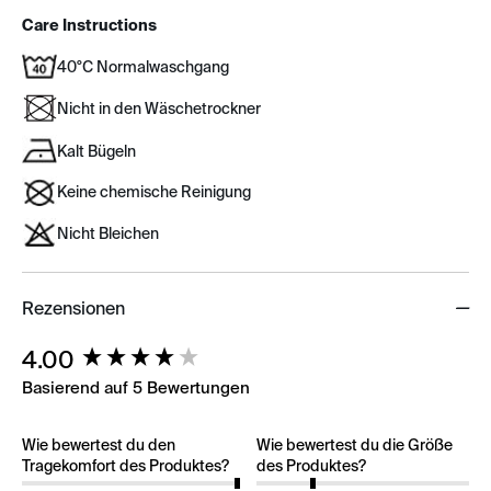
Care Instructions
40°C Normalwaschgang
Nicht in den Wäschetrockner
Kalt Bügeln
Keine chemische Reinigung
Nicht Bleichen
Rezensionen
New content loaded
4.00
Basierend auf 5 Bewertungen
Wie bewertest du den
Wie bewertest du die Größe
Tragekomfort des Produktes?
des Produktes?