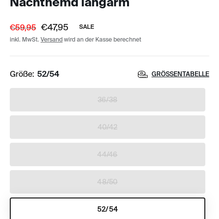
Nachthemd langarm
€47,95
€59,95
SALE
inkl. MwSt.
Versand
wird an der Kasse berechnet
Größe:
52/54
GRÖSSENTABELLE
36/38
40/42
44/46
48/50
52/54