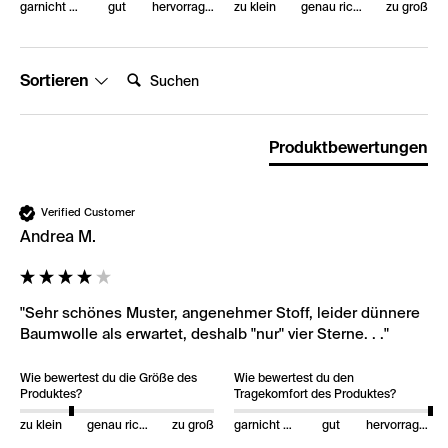
garnicht gut
gut
hervorragend
zu klein
genau richtig
zu groß
Suchen:
Sortieren
Produktbewertungen
Verified Customer
Andrea M.
"Sehr schönes Muster, angenehmer Stoff, leider dünnere 
Baumwolle als erwartet, deshalb "nur" vier Sterne. . ."
Wie bewertest du die Größe des
Wie bewertest du den
Produktes?
Tragekomfort des Produktes?
zu klein
genau richtig
zu groß
garnicht gut
gut
hervorragend