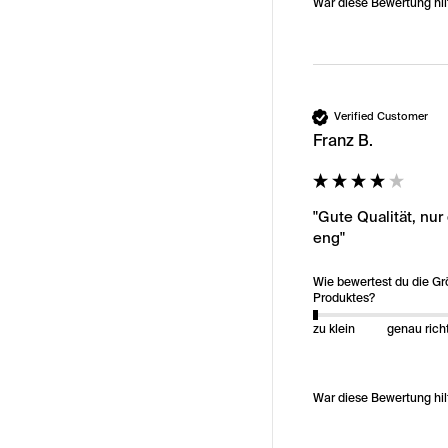
War diese Bewertung hil
Verified Customer
Franz B.
"Gute Qualität, nu
eng"
Wie bewertest du die G
Produktes?
zu klein
genau rich
War diese Bewertung hil