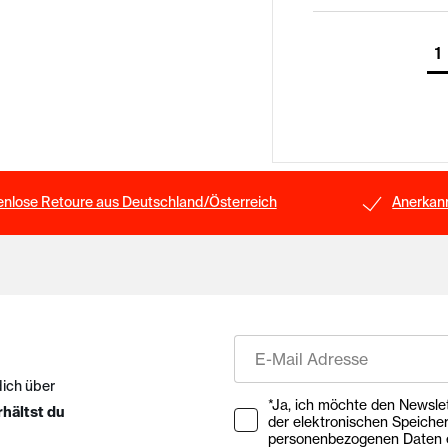
1
enlose Retoure aus Deutschland/Österreich
Anerkann
E-Mail
dich über
Ihre Zustimmung zu Market
*Ja, ich möchte den Newsletter ab
rhältst du
der elektronischen Speiche
personenbezogenen Daten e