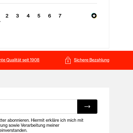
2
3
4
5
6
7
te Qualität seit 1908
Sichere Bezahlung
ing E-Mails
onnieren. Hiermit erkläre ich mich mit
rung sowie Verarbeitung meiner
inverstanden.