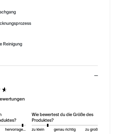
schgang
ocknungsprozess
e Reinigung
ed
Bewertungen
n
Wie bewertest du die Größe des
oduktes?
Produktes?
hervorragend
zu klein
genau richtig
zu groß