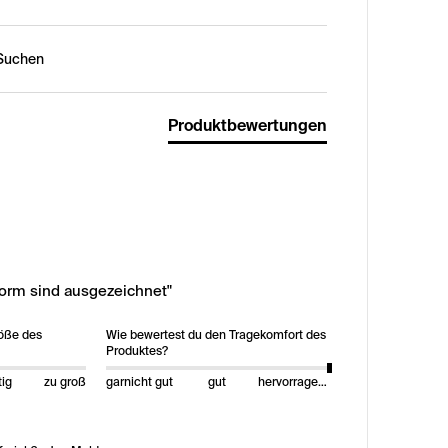
n:
Produktbewertungen
form sind ausgezeichnet"
röße des
Wie bewertest du den Tragekomfort des
Produktes?
tig
zu groß
garnicht gut
gut
hervorragend