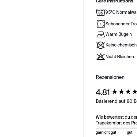
Care Instructions
95°C Normalwa
Schonender Tr
Warm Bügeln
Keine chemisch
Nicht Bleichen
Rezensionen
New content load
4.81
Basierend auf 80 
Wie bewertest du de
Tragekomfort des Pr
garnicht gut
gut