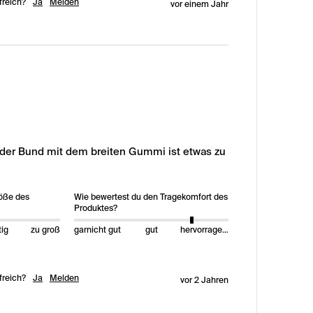
freich?
Ja
Melden
vor einem Jahr
r der Bund mit dem breiten Gummi ist etwas zu 
röße des
Wie bewertest du den Tragekomfort des
Produktes?
tig
zu groß
garnicht gut
gut
hervorragend
freich?
Ja
Melden
vor 2 Jahren