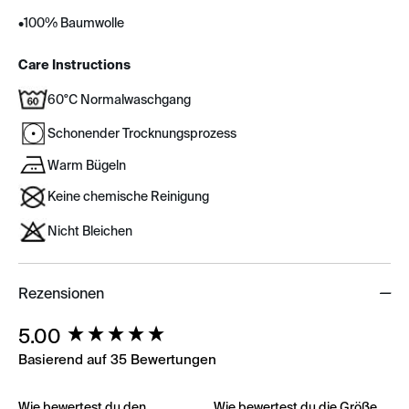
•
100% Baumwolle
Care Instructions
60°C Normalwaschgang
Schonender Trocknungsprozess
Warm Bügeln
Keine chemische Reinigung
Nicht Bleichen
Rezensionen
New content loaded
5.00
Basierend auf 35 Bewertungen
Wie bewertest du den
Wie bewertest du die Größe