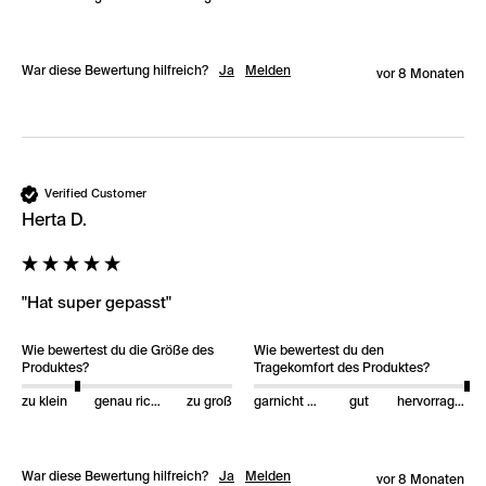
War diese Bewertung hilfreich?
Ja
Melden
vor 8 Monaten
Verified Customer
Herta D.
"Hat super gepasst"
Wie bewertest du die Größe des
Wie bewertest du den
Produktes?
Tragekomfort des Produktes?
zu klein
genau richtig
zu groß
garnicht gut
gut
hervorragend
War diese Bewertung hilfreich?
Ja
Melden
vor 8 Monaten