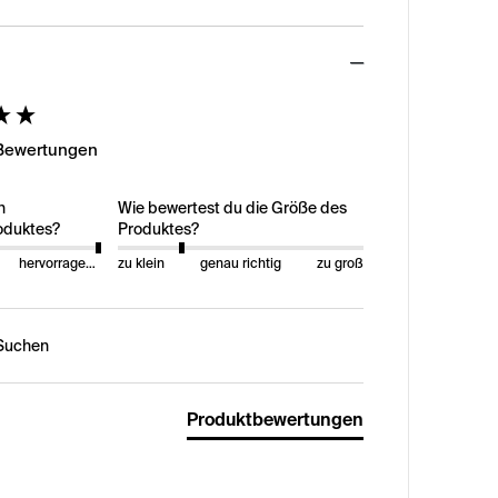
ed
 Bewertungen
n
Wie bewertest du die Größe des
oduktes?
Produktes?
hervorragend
zu klein
genau richtig
zu groß
n:
Produktbewertungen