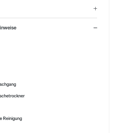
hinweise
schgang
äschetrockner
e Reinigung