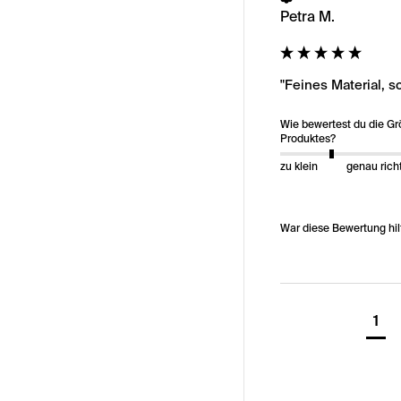
Petra M.
"Feines Material, 
Wie bewertest du die G
Produktes?
zu klein
genau rich
War diese Bewertung hil
1