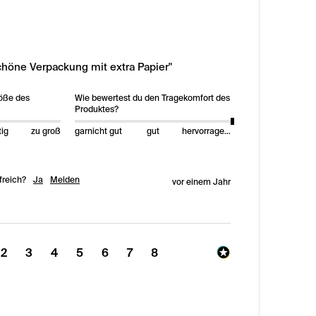
schöne Verpackung mit extra Papier"
röße des
Wie bewertest du den Tragekomfort des
Produktes?
tig
zu groß
garnicht gut
gut
hervorragend
freich?
Ja
Melden
vor einem Jahr
2
3
4
5
6
7
8