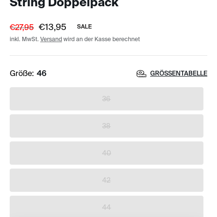
String Doppelpack
€13,95
€27,95
SALE
inkl. MwSt.
Versand
wird an der Kasse berechnet
Größe:
46
GRÖSSENTABELLE
36
38
40
42
44