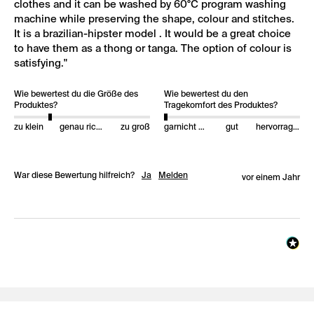
clothes and it can be washed by 60°C program washing 
machine while preserving the shape, colour and stitches. 
It is a brazilian-hipster model . It would be a great choice 
to have them as a thong or tanga. The option of colour is 
satisfying."
Wie bewertest du die Größe des
Wie bewertest du den
Produktes?
Tragekomfort des Produktes?
zu klein
genau richtig
zu groß
garnicht gut
gut
hervorragend
War diese Bewertung hilfreich?
Ja
Melden
vor einem Jahr