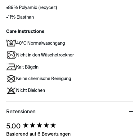
•
89% Polyamid (recycelt)
•
11% Elasthan
Care Instructions
40°C Normalwaschgang
Nicht in den Wäschetrockner
Kalt Bügeln
Keine chemische Reinigung
Nicht Bleichen
Rezensionen
New content loaded
5.00
Basierend auf 6 Bewertungen