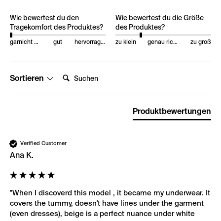
Wie bewertest du den
Wie bewertest du die Größe
Tragekomfort des Produktes?
des Produktes?
garnicht gut
gut
hervorragend
zu klein
genau richtig
zu groß
Suchen:
Sortieren
Produktbewertungen
Verified Customer
Ana K.
"When I discoverd this model , it became my underwear. It 
covers the tummy, doesn't have lines under the garment 
(even dresses), beige is a perfect nuance under white 