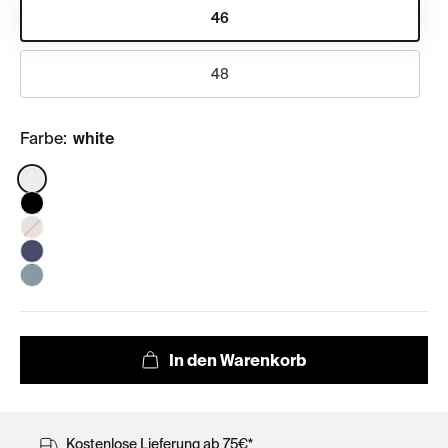
46
48
Farbe:
white
Color:
Kostenlose Lieferung ab 75€*