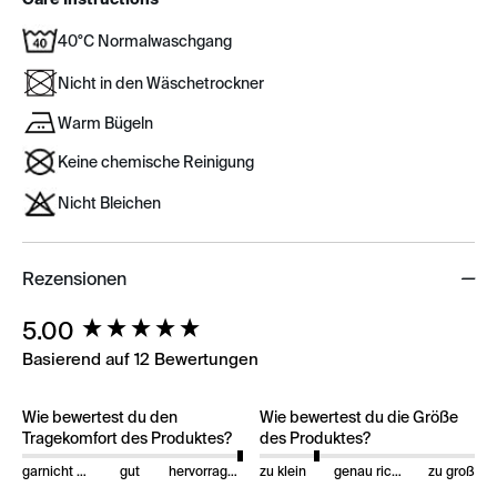
40°C Normalwaschgang
Nicht in den Wäschetrockner
Warm Bügeln
Keine chemische Reinigung
Nicht Bleichen
Rezensionen
New content loaded
5.00
Basierend auf 12 Bewertungen
Wie bewertest du den
Wie bewertest du die Größe
Tragekomfort des Produktes?
des Produktes?
garnicht gut
gut
hervorragend
zu klein
genau richtig
zu groß