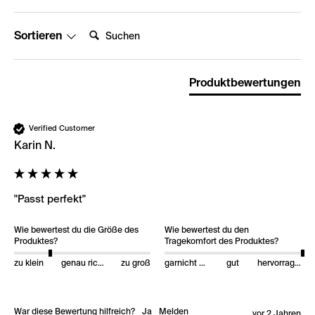
Suchen:
Sortieren
Produktbewertungen
Verified Customer
Karin N.
"Passt perfekt"
Wie bewertest du die Größe des
Wie bewertest du den
Produktes?
Tragekomfort des Produktes?
zu klein
genau richtig
zu groß
garnicht gut
gut
hervorragend
War diese Bewertung hilfreich?
Ja
Melden
vor 2 Jahren