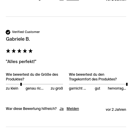
Verified Customer
Gabriele B.
"Alles perfekt!"
Wie bewertest du die Größe des
Wie bewertest du den
Produktes?
Tragekomfort des Produktes?
zu klein
genau richtig
zu groß
garnicht gut
gut
hervorragend
War diese Bewertung hilfreich?
Ja
Melden
vor 2 Jahren