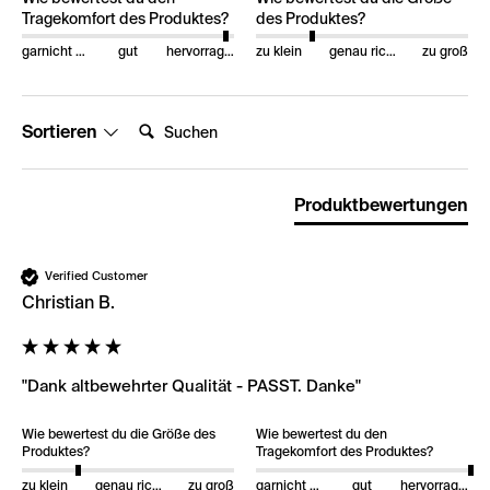
Tragekomfort des Produktes?
des Produktes?
garnicht gut
gut
hervorragend
zu klein
genau richtig
zu groß
Suchen:
Sortieren
Produktbewertungen
Verified Customer
Christian B.
"Dank altbewehrter Qualität - PASST. Danke"
Wie bewertest du die Größe des
Wie bewertest du den
Produktes?
Tragekomfort des Produktes?
zu klein
genau richtig
zu groß
garnicht gut
gut
hervorragend