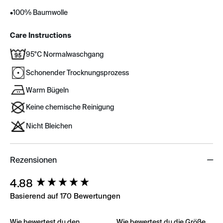
•
100% Baumwolle
Care Instructions
95°C Normalwaschgang
Schonender Trocknungsprozess
Warm Bügeln
Keine chemische Reinigung
Nicht Bleichen
Rezensionen
New content loaded
4.88
Basierend auf 170 Bewertungen
Wie bewertest du den
Wie bewertest du die Größe