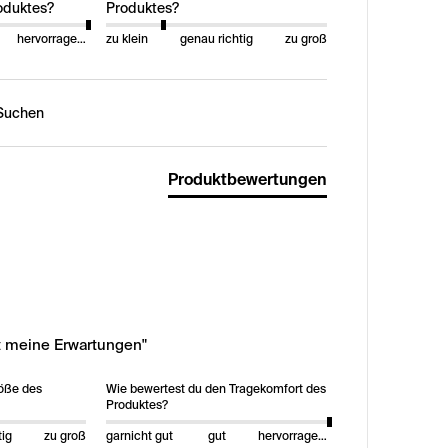
oduktes?
Produktes?
hervorragend
zu klein
genau richtig
zu groß
n:
Produktbewertungen
lt meine Erwartungen"
röße des
Wie bewertest du den Tragekomfort des
Produktes?
tig
zu groß
garnicht gut
gut
hervorragend