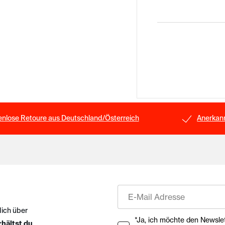
enlose Retoure aus Deutschland/Österreich
Anerkann
E-Mail
dich über
Ihre Zustimmung zu Market
*Ja, ich möchte den Newsletter ab
rhältst du