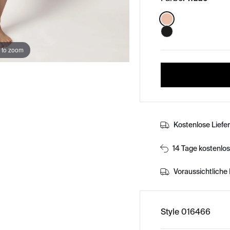
Color:
 to zoom
Kostenlose Liefe
14 Tage kostenlo
Voraussichtliche 
Style 016466