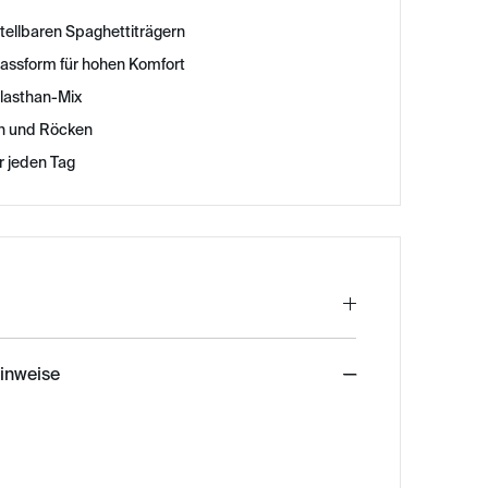
stellbaren Spaghettiträgern
ssform für hohen Komfort
lasthan-Mix
rn und Röcken
r jeden Tag
hinweise