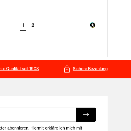
1
2
te Qualität seit 1908
Sichere Bezahlung
ing E-Mails
onnieren. Hiermit erkläre ich mich mit