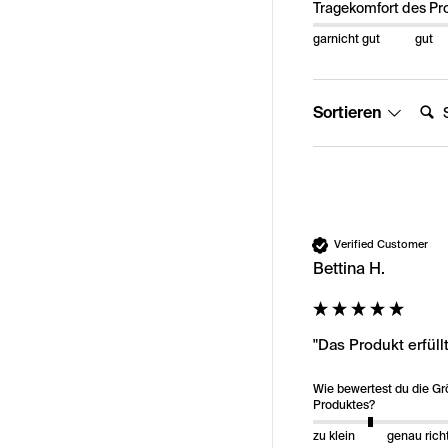
Tragekomfort des Pr
garnicht gut
gut
Suche
Sortieren
Verified Customer
Bettina H.
"Das Produkt erfül
Wie bewertest du die G
Produktes?
zu klein
genau rich