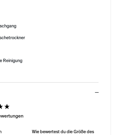
schgang
äschetrockner
e Reinigung
ed
Bewertungen
n
Wie bewertest du die Größe des