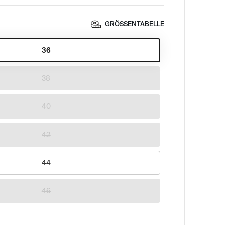
GRÖSSENTABELLE
36
38
40
42
44
46