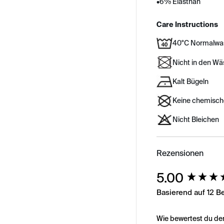
•
6% Elasthan
Care Instructions
40°C Normalwa
Nicht in den W
Kalt Bügeln
Keine chemisch
Nicht Bleichen
Rezensionen
New content load
5.00
Basierend auf 12 
Wie bewertest du de