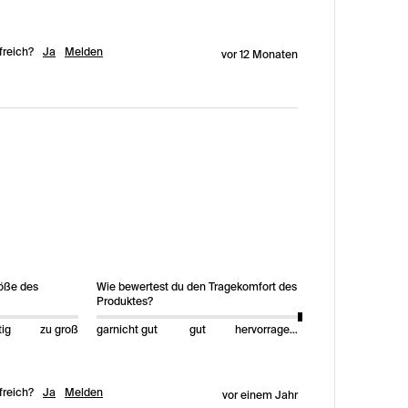
freich?
Ja
Melden
vor 12 Monaten
röße des
Wie bewertest du den Tragekomfort des
Produktes?
tig
zu groß
garnicht gut
gut
hervorragend
freich?
Ja
Melden
vor einem Jahr