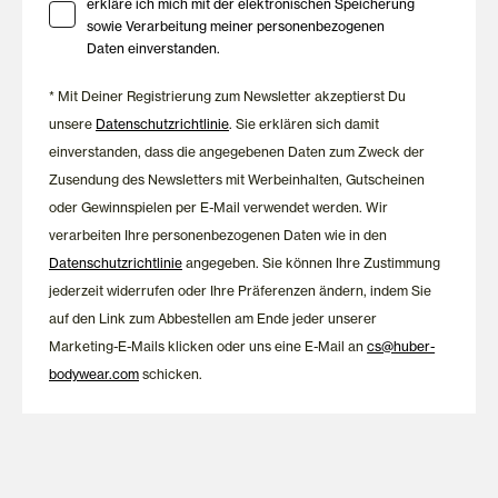
erkläre ich mich mit der elektronischen Speicherung
sowie Verarbeitung meiner personenbezogenen
Für sie. Für ihn. Für jeden
Daten einverstanden.
Tag.
* Mit Deiner Registrierung zum Newsletter akzeptierst Du
unsere
Datenschutzrichtlinie
. Sie erklären sich damit
Im HUBER Online-Shop findest du ein vielseitiges Sortiment an
einverstanden, dass die angegebenen Daten zum Zweck der
Damenunterwäsche, Herrenunterwäsche, Nachtwäsche und
Loungewear.
Zusendung des Newsletters mit Werbeinhalten, Gutscheinen
oder Gewinnspielen per E-Mail verwendet werden. Wir
Entdecke BHs, Slips, Pantys, Strings, Shapewear, Tank Tops,
verarbeiten Ihre personenbezogenen Daten wie in den
Spaghettishirts und Unterhemden für Damen sowie Slips,
Datenschutzrichtlinie
angegeben. Sie können Ihre Zustimmung
Pants, Boxershorts, Unterhosen mit Eingriff, Unterhemden und
jederzeit widerrufen oder Ihre Präferenzen ändern, indem Sie
funktionale Basics für Herren. Ergänzt wird das Sortiment durch
auf den Link zum Abbestellen am Ende jeder unserer
Pyjamas, Nachthemden, Schlafshirts, Schlafhosen und
Marketing-E-Mails klicken oder uns eine E-Mail an
cs@huber-
komfortable Loungewear für entspannte Stunden zuhause.
bodywear.com
schicken.
Ob klassische Basics oder saisonale Kollektionen – jedes
Produkt wird mit dem Anspruch entwickelt, Komfort, Qualität
und zeitloses Design miteinander zu verbinden.
Aus Österreich. Mit