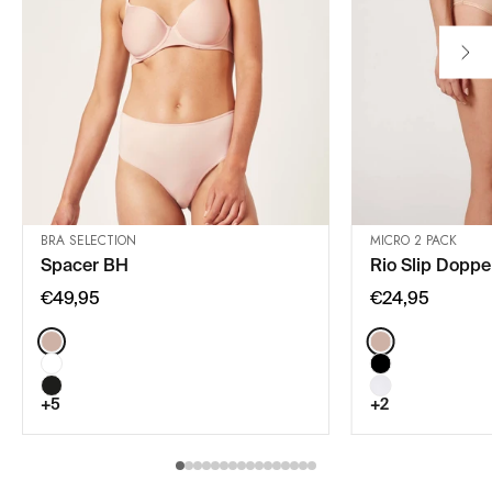
BRA SELECTION
MICRO 2 PACK
Spacer BH
Rio Slip Doppe
IN DEN WARENKORB
IN DE
€49,95
€24,95
Color:
Color:
+5
+2