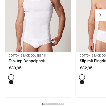
COTTON 2 PACK DOUBLE RIB
COTTON 2 PACK DOU
Tanktop Doppelpack
Slip mit Eingr
IN DEN WARENKORB
IN DE
€39,95
€32,95
Color:
Color: