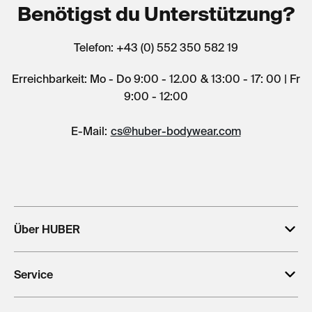
Benötigst du Unterstützung?
Erfahrung.
Telefon: +43 (0) 552 350 582 19
Unsere Wurzeln liegen in Österreich – und genau dort werden
unsere Kollektionen entwickelt. Seit 1908 prägen textile
Erreichbarkeit: Mo - Do 9:00 - 12.00 & 13:00 - 17: 00 | Fr
Kompetenz, sorgfältige Materialauswahl und jahrzehntelange
9:00 - 12:00
Erfahrung jede HUBER Kollektion.
Statt kurzlebigen Trends folgen wir einer klaren Philosophie:
E-Mail:
cs@huber-bodywear.com
hochwertige Wäsche zu entwickeln, die durch Qualität,
Passform und Langlebigkeit überzeugt. So entstehen
Lieblingsstücke, die über viele Jahre hinweg ein verlässlicher
Bestandteil deiner Garderobe bleiben.
Über HUBER
Service