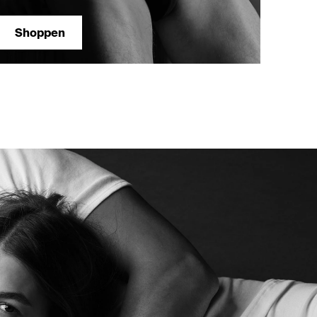
3XL
+1
Shoppen