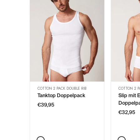
COTTON 2 PACK DOUBLE RIB
COTTON 2 P
SCHNELLANSICHT
SC
IN DEN WARENKORB
IN 
Tanktop Doppelpack
Slip mit E
Doppelp
M
€39,95
€32,95
L
XL
XXL
3XL
Color:
Color: