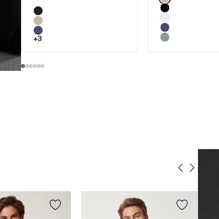
75E
80B
80D
+3
80E
85B
85C
85D
85E
90B
90C
90D
90E
95B
95C
95D
95E