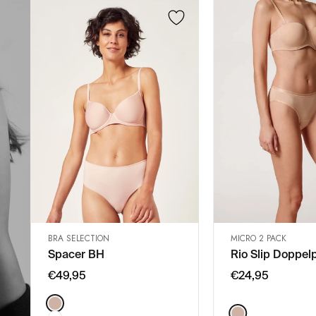
BRA SELECTION
MICRO 2 PACK
SCHNELLANSICHT
SCHNELLAN
IN DEN WARENKORB
IN DEN WAR
Spacer BH
Rio Slip Doppel
75B
48
€49,95
€24,95
75C
Color:
Color:
75D