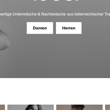
ertige Unterwäsche & Nachtwäsche aus österreichischer Trad