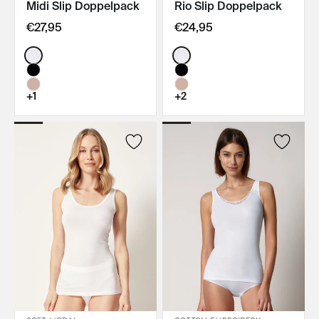
IN DEN WARENKORB
Midi Slip Doppelpack
Rio Slip Doppelpack
IN DEN WARENKORB
€27,95
€24,95
Color:
Color:
+1
+2