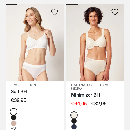
BRA SELECTION
HAUTNAH SOFT FLORAL
MICRO
Soft BH
IN DEN WARENKORB
IN DEN WARENKORB
Minimizer BH
€39,95
€64,95
€32,95
Color:
Color:
+3