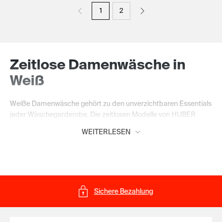
1
2
Zeitlose Damenwäsche in
Weiß
Weiße Damenwäsche gehört zu den unverzichtbaren Essentials
jeder Wäschegarderobe. Die zeitlosen Modelle von HUBER
verbinden klassische Eleganz mit angenehmen Materialien und
WEITERLESEN
hohem Tragekomfort. Die Farbe Weiß wirkt frisch, lässt sich
vielseitig kombinieren und ist sowohl im Alltag als auch zu
besonderen Anlässen die passende Wahl.
Vielseitige Lieblingsstücke
Sichere Bezahlung
für jeden Tag
Entdecke BHs, Slips, Panties, Unterhemden, Nachtwäsche und