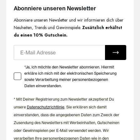
Loungewear in klassischem Weiß. Schlichte Designs oder
Abonniere unseren Newsletter
Modelle mit feinen Spitzendetails bieten für unterschiedliche
Abonniere unseren Newsletter und wir informieren dich über
Stilrichtungen das passende Lieblingsstück. Hochwertige
Materialien und durchdachte Passformen sorgen dafür, dass
Neuheiten, Trends und Gewinnspiele.
Zusätzlich erhältst
sich die Modelle angenehm tragen lassen und lange ihre Form
du einen 10% Gutschein.
behalten.
E-Mail
Komfort und Qualität seit
1908
Ihre Zustimmung zu Marketing E-Mails
*Ja, ich möchte den Newsletter abonnieren. Hiermit
erkläre ich mich mit der elektronischen Speicherung
sowie Verarbeitung meiner personenbezogenen
Seit 1908 entwickelt HUBER Damenwäsche mit dem Anspruch,
Daten einverstanden.
Komfort, Qualität und zeitloses Design miteinander zu
verbinden. Die weißen Essentials überzeugen durch ihre
* Mit Deiner Registrierung zum Newsletter akzeptierst Du
langlebige Verarbeitung, ihre angenehme Passform und ihre
unsere
Datenschutzrichtlinie
. Sie erklären sich damit
vielseitigen Kombinationsmöglichkeiten. So entstehen
Lieblingsstücke, die dich Tag für Tag begleiten.
einverstanden, dass die angegebenen Daten zum Zweck der
Zusendung des Newsletters mit Werbeinhalten, Gutscheinen
oder Gewinnspielen per E-Mail verwendet werden. Wir
verarbeiten Ihre personenbezogenen Daten wie in den