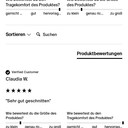
Tragekomfort des Produktes?
des Produktes?
garnicht gut
gut
hervorragend
zu klein
genau richtig
zu groß
Suchen:
Sortieren
Produktbewertungen
Verified Customer
Claudia W.
"Sehr gut geschnitten"
Wie bewertest du die Größe des
Wie bewertest du den
Produktes?
Tragekomfort des Produktes?
zu klein
genau richtig
zu groß
garnicht gut
gut
hervorragend