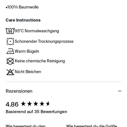
•
100% Baumwolle
Care Instructions
95°C Normalwaschgang
Schonender Trocknungsprozess
Warm Bügeln
Keine chemische Reinigung
Nicht Bleichen
Rezensionen
New content loaded
4.86
Basierend auf 35 Bewertungen
Wie bewertest du den
Wie bewertest du die Größe