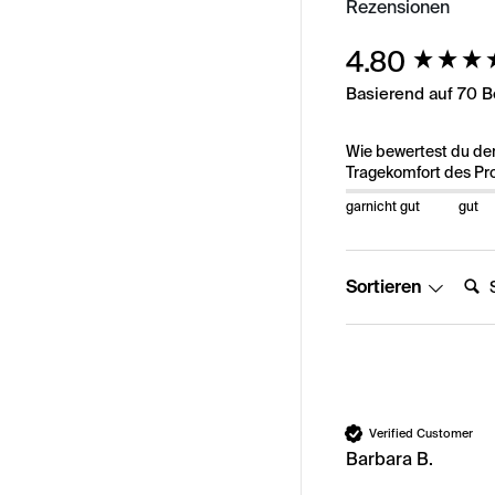
Rezensionen
New content load
4.80
Basierend auf 70 
Wie bewertest du de
Tragekomfort des Pr
garnicht gut
gut
Suche
Sortieren
Verified Customer
Barbara B.