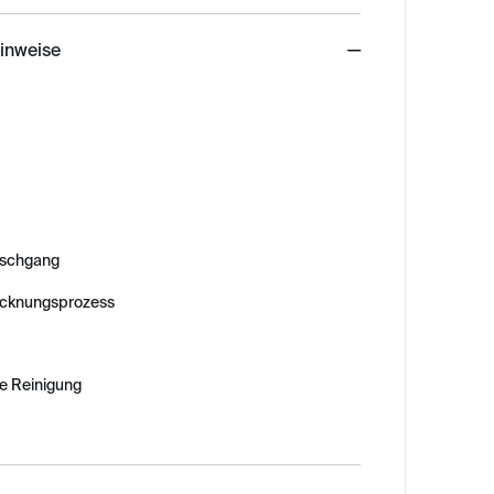
hinweise
schgang
ocknungsprozess
e Reinigung