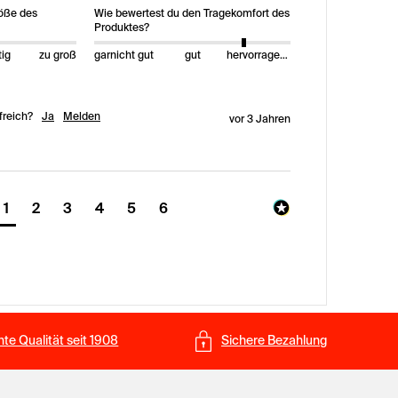
röße des
Wie bewertest du den Tragekomfort des
Produktes?
tig
zu groß
garnicht gut
gut
hervorragend
freich?
Ja
Melden
vor 3 Jahren
1
2
3
4
5
6
te Qualität seit 1908
Sichere Bezahlung