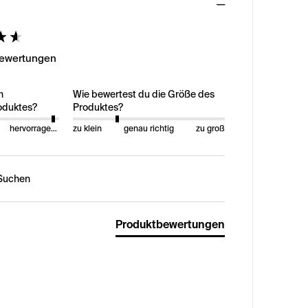
ed
Bewertungen
n
Wie bewertest du die Größe des
oduktes?
Produktes?
hervorragend
zu klein
genau richtig
zu groß
n:
Produktbewertungen