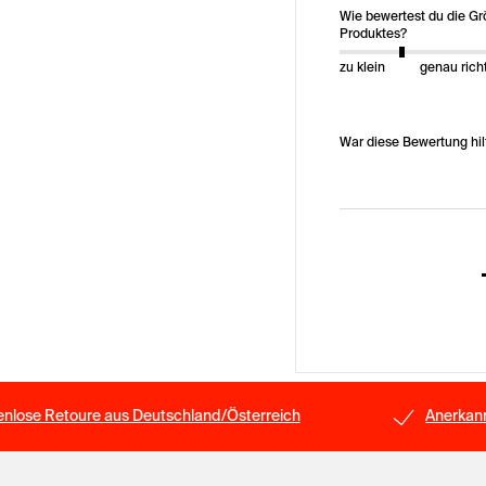
Wie bewertest du die G
Produktes?
zu klein
genau rich
War diese Bewertung hil
enlose Retoure aus Deutschland/Österreich
Anerkann