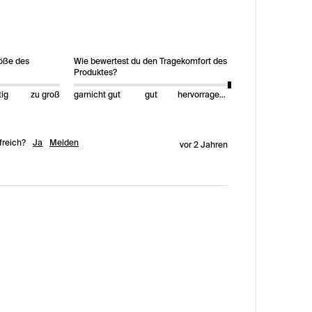
röße des
Wie bewertest du den Tragekomfort des
Produktes?
tig
zu groß
garnicht gut
gut
hervorragend
freich?
Ja
Melden
vor 2 Jahren