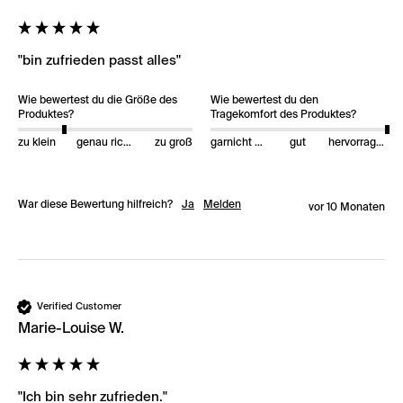
"bin zufrieden passt alles"
Wie bewertest du die Größe des
Wie bewertest du den
Produktes?
Tragekomfort des Produktes?
zu klein
genau richtig
zu groß
garnicht gut
gut
hervorragend
War diese Bewertung hilfreich?
Ja
Melden
vor 10 Monaten
Verified Customer
Marie-Louise W.
"Ich bin sehr zufrieden."