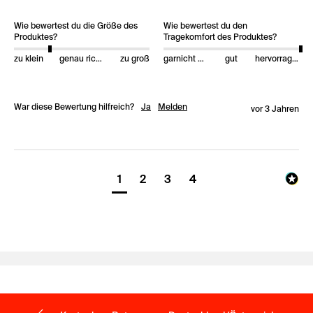
Wie bewertest du die Größe des
Wie bewertest du den
Produktes?
Tragekomfort des Produktes?
zu klein
genau richtig
zu groß
garnicht gut
gut
hervorragend
War diese Bewertung hilfreich?
Ja
Melden
vor 3 Jahren
1
2
3
4