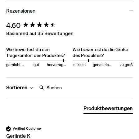
Rezensionen
New content loaded
4.60
Basierend auf 35 Bewertungen
Wie bewertest du den
Wie bewertest du die Größe
Tragekomfort des Produktes?
des Produktes?
garnicht gut
gut
hervorragend
zu klein
genau richtig
zu groß
Suchen:
Sortieren
Produktbewertungen
Verified Customer
Gerlinde K.