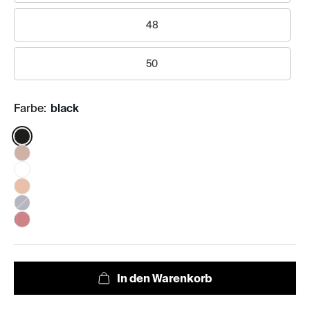
48
50
Farbe:
black
Color: