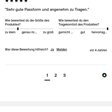
"Sehr gute Passform und angenehm zu Tragen."
Wie bewertest du die Größe des
Wie bewertest du den
Produktes?
Tragekomfort des Produktes?
zu klein
genau richtig
zu groß
garnicht gut
gut
hervorragend
War diese Bewertung hilfreich?
Ja
Melden
vor 4 Jahren
1
2
3