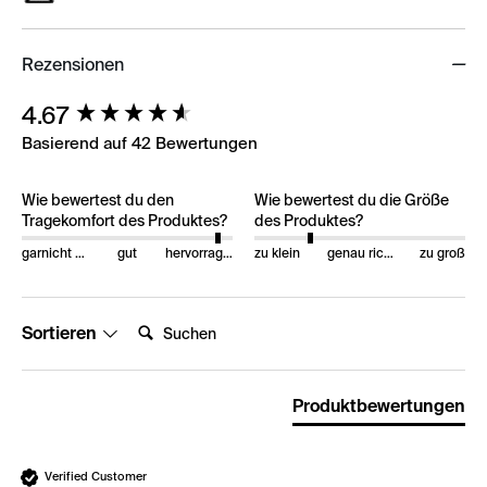
Rezensionen
New content loaded
4.67
Basierend auf 42 Bewertungen
Wie bewertest du den
Wie bewertest du die Größe
Tragekomfort des Produktes?
des Produktes?
garnicht gut
gut
hervorragend
zu klein
genau richtig
zu groß
Suchen:
Sortieren
Produktbewertungen
Verified Customer