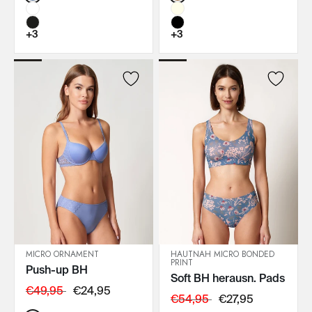
+3
+3
MICRO ORNAMENT
HAUTNAH MICRO BONDED
PRINT
Push-up BH
IN DEN WARENKORB
IN DEN WARENKORB
Soft BH herausn. Pads
€49,95
€24,95
€54,95
€27,95