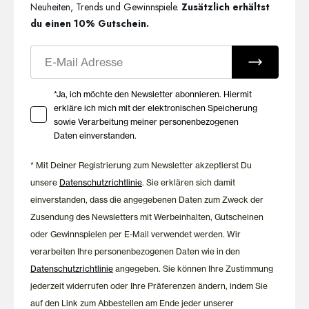
den praktischen Filteroptionen findest du schnell die
Neuheiten, Trends und Gewinnspiele.
Zusätzlich erhältst
passenden Modelle in deiner Größe und deinem bevorzugten
du einen 10% Gutschein.
Stil.
E-Mail
Nur für kurze Zeit erhältlich
Ihre Zustimmung zu Marketing E-Mails
*Ja, ich möchte den Newsletter abonnieren. Hiermit
Die HUBER Shopping Days sind die perfekte Gelegenheit,
erkläre ich mich mit der elektronischen Speicherung
hochwertige Wäsche für Damen und Herren zu attraktiven
sowie Verarbeitung meiner personenbezogenen
Preisen zu entdecken. Sichere dir deine Highlights, solange die
Daten einverstanden.
Aktion läuft, und ergänze deine Garderobe mit Qualität, die
lange Freude bereitet.
* Mit Deiner Registrierung zum Newsletter akzeptierst Du
unsere
Datenschutzrichtlinie
. Sie erklären sich damit
einverstanden, dass die angegebenen Daten zum Zweck der
Zusendung des Newsletters mit Werbeinhalten, Gutscheinen
oder Gewinnspielen per E-Mail verwendet werden. Wir
verarbeiten Ihre personenbezogenen Daten wie in den
Datenschutzrichtlinie
angegeben. Sie können Ihre Zustimmung
jederzeit widerrufen oder Ihre Präferenzen ändern, indem Sie
auf den Link zum Abbestellen am Ende jeder unserer