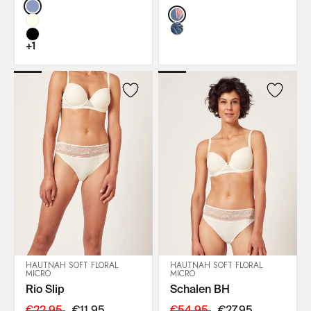
Color:
Color:
+1
HAUTNAH SOFT FLORAL
HAUTNAH SOFT FLORAL
MICRO
MICRO
IN DEN WARENKORB
IN DEN WARENKORB
Rio Slip
Schalen BH
€22,95
€11,95
€54,95
€27,95