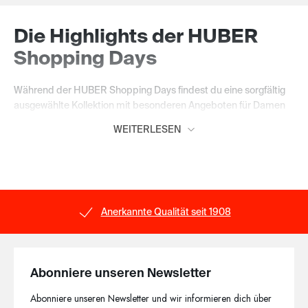
Die Highlights der HUBER
Shopping Days
Während der HUBER Shopping Days findest du eine sorgfältig
ausgewählte Kollektion mit besonderen Angeboten für Damen
und Herren. Ob hochwertige Unterwäsche, komfortable
WEITERLESEN
Nachtwäsche oder vielseitige Loungewear – entdecke
ausgewählte Lieblingsstücke zu attraktiven Aktionspreisen und
sichere dir deine Favoriten.
Beliebte Bestseller und
Anerkannte Qualität seit 1908
zeitlose Klassiker
Die Shopping Days Highlights vereinen beliebte Bestseller,
zeitlose Basics und ausgewählte Saisonstyles. Hochwertige
Abonniere unseren Newsletter
Materialien, sorgfältige Verarbeitung und komfortable
Abonniere unseren Newsletter und wir informieren dich über
Passformen sorgen für das gewohnte HUBER Tragegefühl. Mit