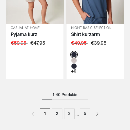
CASUAL AT HOME
NIGHT BASIC SELECTION
Pyjama kurz
Shirt kurzarm
IN DEN WARENKORB
IN DEN WARENKORB
€59,95
€47,95
€49,95
€39,95
Color:
+0
1-40 Produkte
…
1
2
3
5