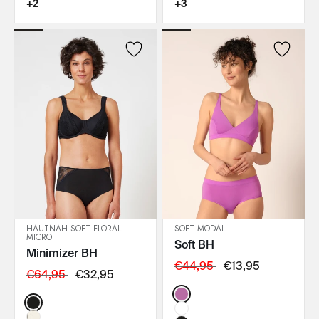
+2
+3
HAUTNAH SOFT FLORAL
SOFT MODAL
MICRO
Soft BH
IN DEN WARENKORB
IN DEN WARENKORB
Minimizer BH
€44,95
€13,95
€64,95
€32,95
Color:
Color: