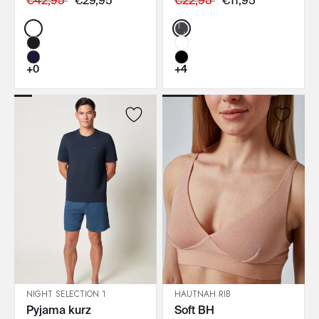
€42,95
€29,95
€22,95
€11,95
Color:
Color:
+0
+4
NIGHT SELECTION 1
HAUTNAH RIB
Pyjama kurz
Soft BH
IN DEN WARENKORB
IN DEN WARENKORB