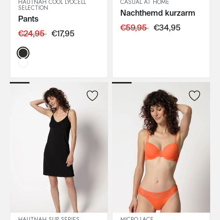
HAUTNAH COOL LYOCELL
CASUAL AT HOME
SELECTION
Nachthemd kurzarm
IN DEN WARENKORB
IN DEN WARENKORB
Pants
€59,95
€34,95
€24,95
€17,95
Color:
HAUTNAH SLIP SERIES
MICRO LACE