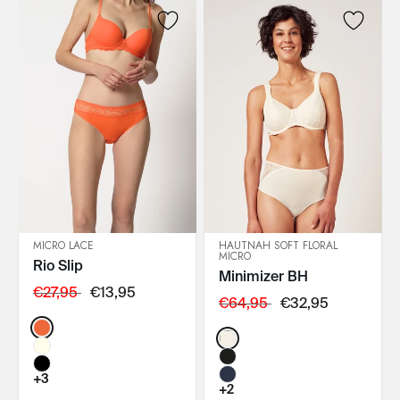
MICRO LACE
HAUTNAH SOFT FLORAL
MICRO
Rio Slip
IN DEN WARENKORB
IN DEN WARENKORB
Minimizer BH
€27,95
€13,95
€64,95
€32,95
Color:
Color:
+3
+2