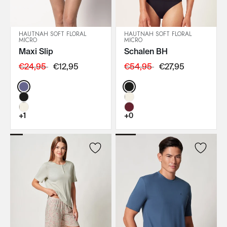
HAUTNAH SOFT FLORAL
HAUTNAH SOFT FLORAL
MICRO
MICRO
IN DEN WARENKORB
IN DEN WARENKORB
Maxi Slip
Schalen BH
€24,95
€12,95
€54,95
€27,95
Color:
Color:
+1
+0