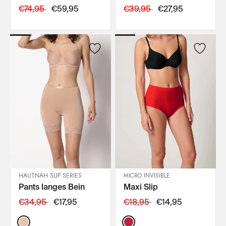
€74,95
€59,95
€39,95
€27,95
HAUTNAH SLIP SERIES
MICRO INVISIBLE
Pants langes Bein
Maxi Slip
IN DEN WARENKORB
IN DEN WARENKORB
€34,95
€17,95
€18,95
€14,95
Color:
Color: