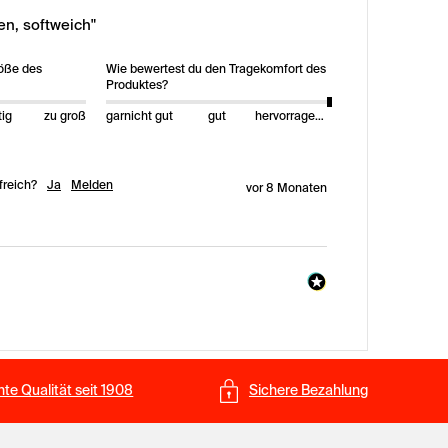
n, softweich"
röße des
Wie bewertest du den Tragekomfort des
Produktes?
tig
zu groß
garnicht gut
gut
hervorragend
freich?
Ja
Melden
vor 8 Monaten
te Qualität seit 1908
Sichere Bezahlung