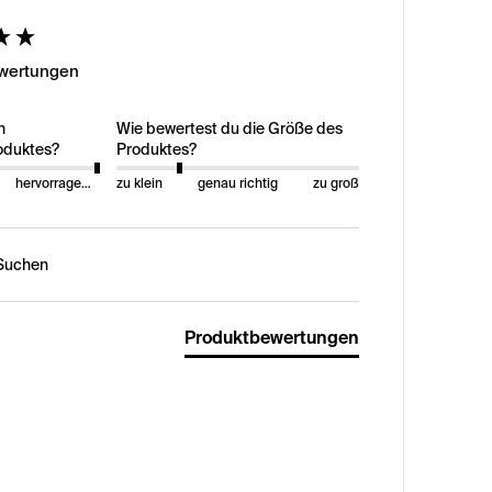
ed
ewertungen
n
Wie bewertest du die Größe des
oduktes?
Produktes?
hervorragend
zu klein
genau richtig
zu groß
n:
Produktbewertungen