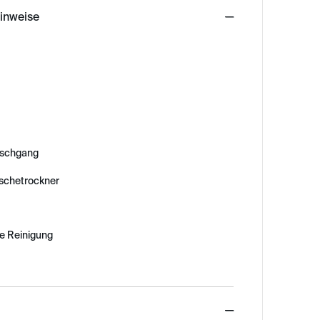
hinweise
schgang
äschetrockner
e Reinigung