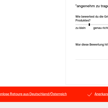
"angenehm zu trage
Wie bewertest du die G
Produktes?
zu klein
genau rich
War diese Bewertung hil
enlose Retoure aus Deutschland/Österreich
Anerkann