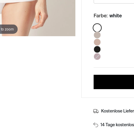
Farbe:
white
Color:
 to zoom
Kostenlose Liefe
14 Tage kostenlo