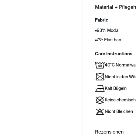
Material + Pflege
Fabric
•
93% Modal
•
7% Elasthan
Care Instructions
40°C Normalwa
Nicht in den W
Kalt Bügeln
Keine chemisch
Nicht Bleichen
Rezensionen