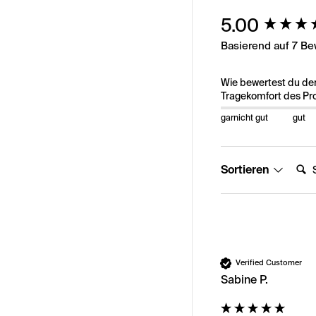
New content load
5.00
Basierend auf 7 B
Wie bewertest du de
Tragekomfort des Pr
garnicht gut
gut
Suche
Sortieren
Verified Customer
Sabine P.