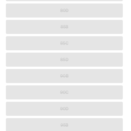
80D
85B
85C
85D
90B
90C
90D
95B