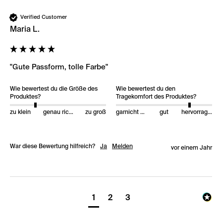
Verified Customer
Maria L.
"Gute Passform, tolle Farbe"
Wie bewertest du die Größe des
Wie bewertest du den
Produktes?
Tragekomfort des Produktes?
zu klein
genau richtig
zu groß
garnicht gut
gut
hervorragend
War diese Bewertung hilfreich?
Ja
Melden
vor einem Jahr
1
2
3