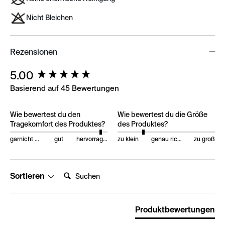
Nicht Bleichen
Rezensionen
New content loaded
5.00
Basierend auf 45 Bewertungen
Wie bewertest du den
Wie bewertest du die Größe
Tragekomfort des Produktes?
des Produktes?
garnicht gut
gut
hervorragend
zu klein
genau richtig
zu groß
Suchen:
Sortieren
Produktbewertungen