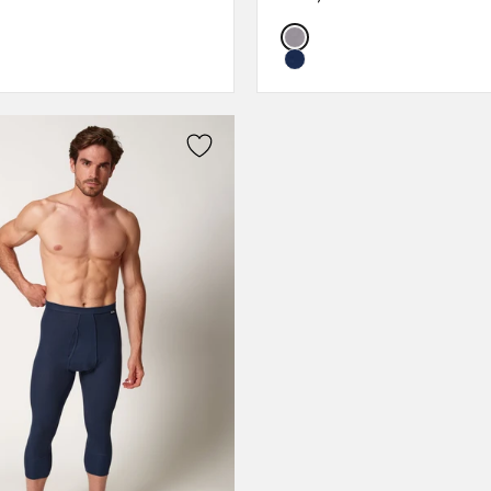
XXL
L
:
Color:
M
XL
XL
XXL
L
3XL