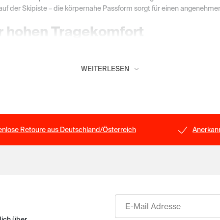
auf der Skipiste – die körpernahe Passform sorgt für einen angenehmen
r hohen Tragekomfort
tiger Baumwolle oder weichem Single Jersey gefertigt. Die angenehme
 angenehmes Tragegefühl. So entsteht funktionale Herrenunterwäsche,
WEITERLESEN
BER
ch, Komfort, Qualität und zeitloses Design miteinander zu verbinde
enlose Retoure aus Deutschland/Österreich
Anerkann
uf die du dich verlassen kannst. So ergänzen sie deine Wäschegarderob
E-Mail
dich über