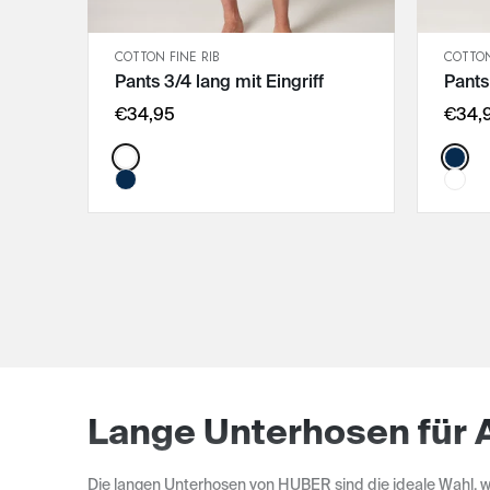
COTTON FINE RIB
COTTON
SCHNELLANSICHT
Pants 3/4 lang mit Eingriff
Pants
IN DEN WARENKORB
M
€34,95
€34,
L
Color:
Color
XL
XXL
3XL
Lange Unterhosen für 
Die langen Unterhosen von HUBER sind die ideale Wahl, w