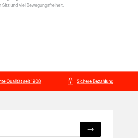
 Sitz und viel Bewegungsfreiheit.
n Materialien fühlen sich komfortabel auf der Haut an
 die dich zuverlässig durch die kältere Jahreszeit
n. Die langen Unterhosen überzeugen durch hochwertige
te Qualität seit 1908
Sichere Bezahlung
e mit funktionalen Essentials für Herbst und Winter.