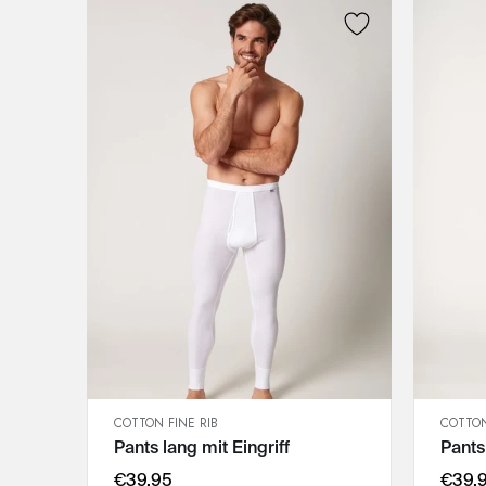
COTTON FINE RIB
COTTON
SCHNELLANSICHT
Pants lang mit Eingriff
Pants
IN DEN WARENKORB
M
€39,95
€39,