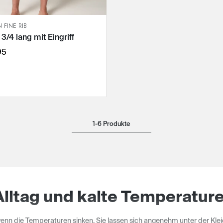
 FINE RIB
SCHNELLANSICHT
 3/4 lang mit Eingriff
IN DEN WARENKORB
M
95
L
:
XL
XXL
3XL
1-6 Produkte
Alltag und kalte Temperatur
enn die Temperaturen sinken. Sie lassen sich angenehm unter der Klei