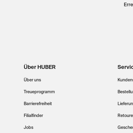
Erre
Über HUBER
Servi
Über uns
Kundens
Treueprogramm
Bestell
Barrierefreiheit
Lieferu
Filialfinder
Retoure
Jobs
Gesche