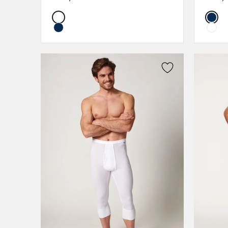
L
Color:
Color
XL
XXL
3XL