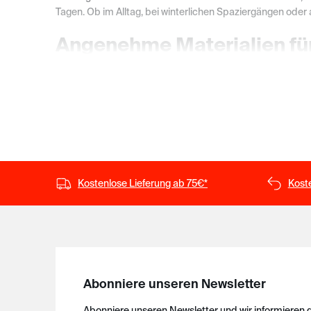
Tagen. Ob im Alltag, bei winterlichen Spaziergängen oder 
Angenehme Materialien fü
Je nach Modell werden die langen Unterhosen aus hochwer
und bieten gemeinsam mit den durchdachten Schnitten ein
begleitet.
Bewährte Qualität von HU
Seit 1908 entwickelt HUBER Herrenwäsche mit dem Anspru
Kostenlose Lieferung ab 75€*
Kost
Materialien, langlebige Verarbeitung und eine Passform, a
Abonniere unseren Newsletter
Abonniere unseren Newsletter und wir informieren 