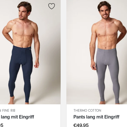
 FINE RIB
THERMO COTTON
SCHNELLANSICHT
SCHNELLANSICHT
 lang mit Eingriff
Pants lang mit Eingriff
IN DEN WARENKORB
IN DEN WARENKORB
3XL
M
95
€49,95