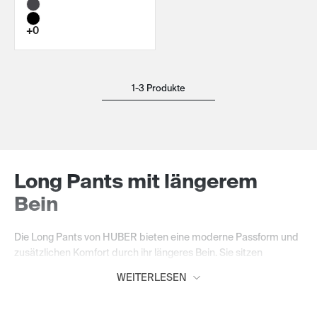
+0
1-3 Produkte
Long Pants mit längerem
Bein
Die Long Pants von HUBER bieten eine moderne Passform und
zusätzlichen Komfort durch ihr längeres Bein. Sie sitzen
angenehm am Körper, bieten sicheren Halt und viel
WEITERLESEN
Bewegungsfreiheit. So entstehen zeitlose Herrenunterwäsche-
Essentials, die sich ideal für Alltag, Beruf und Freizeit eignen.