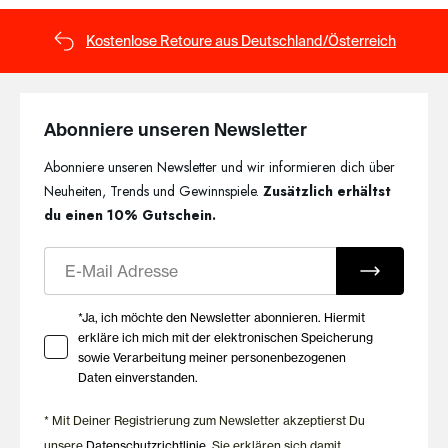
Komfort und Passform in
Kostenlose Retoure aus Deutschland/Österreich
perfekter Balance
Die Spacer BHs von HUBER bestehen aus weicher, elastischer
Mikrofaser und passen sich angenehm deinem Körper an. Die
Abonniere unseren Newsletter
vorgeformten Cups bieten Stabilität, ohne aufzutragen, und
Abonniere unseren Newsletter und wir informieren dich über
zeichnen sich unter der Kleidung gleichmäßig ab. So verbinden
die Modelle hohen Tragekomfort mit einer zeitlosen Optik und
Neuheiten, Trends und Gewinnspiele.
Zusätzlich erhältst
werden schnell zu vielseitigen Essentials im Alltag.
du einen 10% Gutschein.
Der passende Spacer BH für
E-Mail
dich
Ihre Zustimmung zu Marketing E-Mails
*Ja, ich möchte den Newsletter abonnieren. Hiermit
Ob unter T-Shirts, Blusen oder feinen Oberteilen – ein Spacer
erkläre ich mich mit der elektronischen Speicherung
sowie Verarbeitung meiner personenbezogenen
BH bietet dir Komfort und eine natürliche Passform in jeder
Daten einverstanden.
Situation. Im HUBER BH-Guide findest du hilfreiche
Informationen zur richtigen BH-Größe und erfährst, welches
* Mit Deiner Registrierung zum Newsletter akzeptierst Du
Modell am besten zu deiner Passform und deinen Bedürfnissen
unsere
Datenschutzrichtlinie
. Sie erklären sich damit
passt.