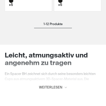
+5
+5
1-12 Produkte
Leicht, atmungsaktiv und
angenehm zu tragen
Ein Spacer BH zeichnet sich durch seine besonders leichten
Cups aus atmungsaktivem 3D-Spacer-Material aus. Die
innovative Materialstruktur ermöglicht eine gute Luftzirkulation
WEITERLESEN
und sorgt für ein angenehm leichtes Tragegefühl. Gleichzeitig
bietet der BH zuverlässigen Halt und formt eine natürliche
Silhouette – ideal für den ganzen Tag.