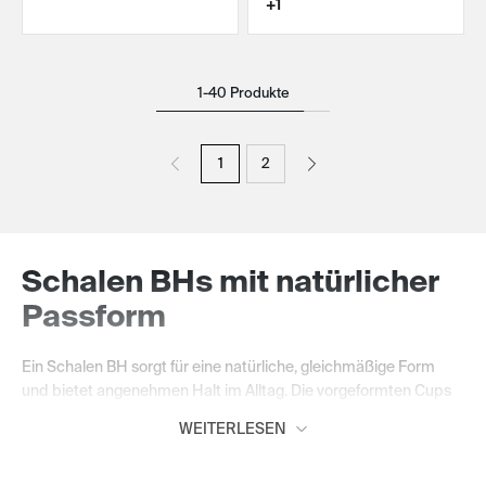
+1
1-40 Produkte
1
2
Schalen BHs mit natürlicher
Passform
Ein Schalen BH sorgt für eine natürliche, gleichmäßige Form
und bietet angenehmen Halt im Alltag. Die vorgeformten Cups
schmiegen sich sanft an die Brust an und zeichnen sich unter
WEITERLESEN
Oberteilen und Kleidern harmonisch ab. So entsteht ein
komfortables Tragegefühl, auf das du dich den ganzen Tag