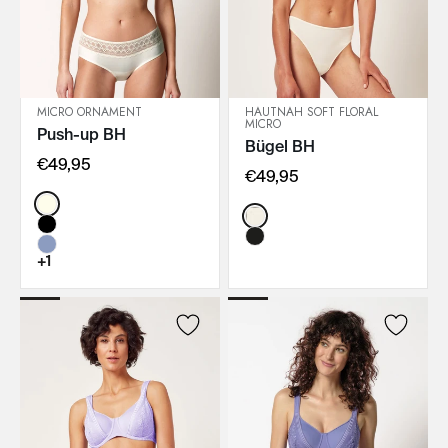
MICRO ORNAMENT
HAUTNAH SOFT FLORAL
MICRO
Push-up BH
IN DEN WARENKORB
IN DEN WARENKORB
Bügel BH
€49,95
€49,95
Color:
Color:
+1