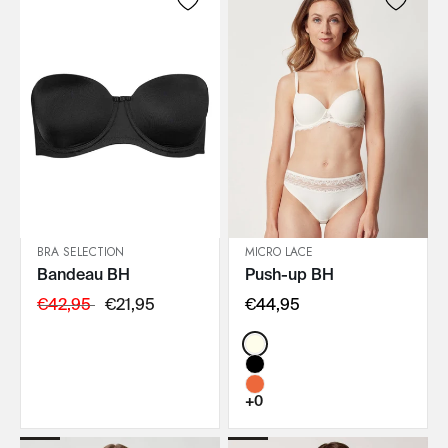
BRA SELECTION
MICRO LACE
Bandeau BH
Push-up BH
IN DEN WARENKORB
IN DEN WARENKORB
€42,95
€21,95
€44,95
Color:
+0