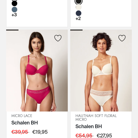
Color:
+3
+2
MICRO LACE
HAUTNAH SOFT FLORAL
MICRO
Schalen BH
IN DEN WARENKORB
IN DEN WARENKORB
Schalen BH
€39,95
€19,95
€54,95
€27,95