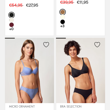
€39,95
€11,95
€54,95
€27,95
Color:
Color:
+3
+0
MICRO ORNAMENT
BRA SELECTION