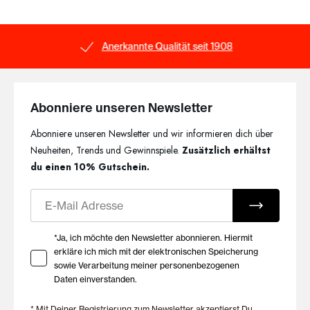
verlassen kannst.
Zeitlose Modelle für jeden
Anerkannte Qualität seit 1908
Anlass
Ob als T-Shirt-BH, in klassischem Schwarz, Weiß oder
Hautfarben oder in saisonalen Farbnuancen – die Schalen BHs
Abonniere unseren Newsletter
von HUBER lassen sich vielseitig kombinieren. Hochwertige
Abonniere unseren Newsletter und wir informieren dich über
Materialien, sorgfältige Verarbeitung und durchdachte
Passformen verbinden Komfort mit zeitlosem Design und
Neuheiten, Trends und Gewinnspiele.
Zusätzlich erhältst
machen die Modelle zu zuverlässigen Essentials für jeden Tag.
du einen 10% Gutschein.
Die passende Größe einfach
E-Mail
finden
Ihre Zustimmung zu Marketing E-Mails
*Ja, ich möchte den Newsletter abonnieren. Hiermit
Damit dein Schalen BH optimal sitzt, bietet HUBER
erkläre ich mich mit der elektronischen Speicherung
sowie Verarbeitung meiner personenbezogenen
verschiedene Größen und Passformen – auch für größere Cups.
Daten einverstanden.
Wenn du Unterstützung bei der Wahl deiner BH-Größe oder
des passenden Modells benötigst, findest du im HUBER BH-
* Mit Deiner Registrierung zum Newsletter akzeptierst Du