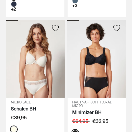
+3
+2
MICRO LACE
HAUTNAH SOFT FLORAL
MICRO
Schalen BH
IN DEN WARENKORB
IN DEN WARENKORB
Minimizer BH
€39,95
€64,95
€32,95
Color: