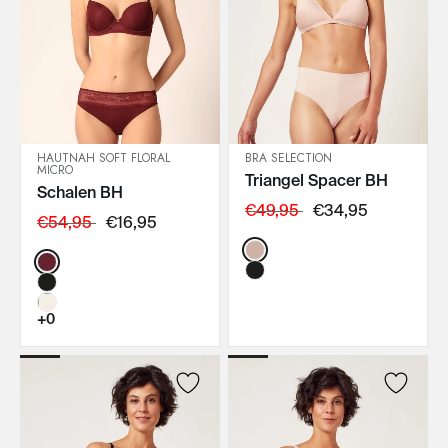
HAUTNAH SOFT FLORAL
BRA SELECTION
MICRO
Triangel Spacer BH
IN DEN WARENKORB
IN DEN WARENKORB
Schalen BH
€49,95
€34,95
€54,95
€16,95
Color:
Color:
+0