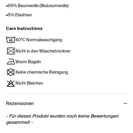
•
95% Baumwolle (Biobaumwolle)
•
5% Elasthan
Care Instructions
40°C Normalwaschgang
Nicht in den Wäschetrockner
Warm Bügeln
Keine chemische Reinigung
Nicht Bleichen
Rezensionen
New content loaded
- Für dieses Produkt wurden noch keine Bewertungen
gesammelt -