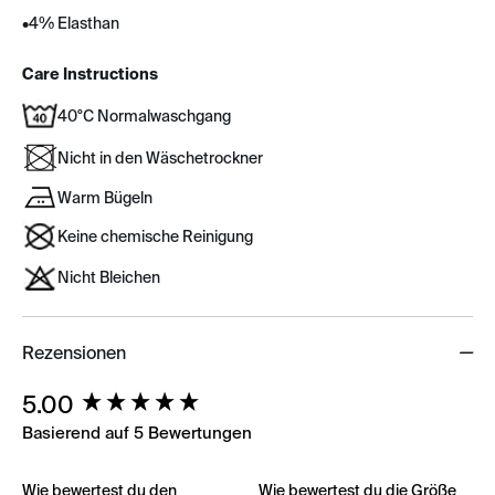
•
4% Elasthan
Care Instructions
40°C Normalwaschgang
Nicht in den Wäschetrockner
Warm Bügeln
Keine chemische Reinigung
Nicht Bleichen
Rezensionen
New content loaded
5.00
Basierend auf 5 Bewertungen
Wie bewertest du den
Wie bewertest du die Größe