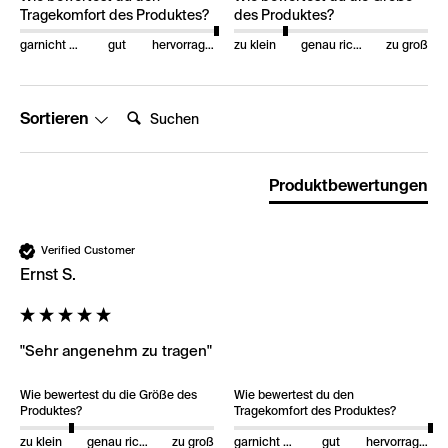
Tragekomfort des Produktes?
des Produktes?
garnicht gut
gut
hervorragend
zu klein
genau richtig
zu groß
Suchen:
Sortieren
Produktbewertungen
Verified Customer
Ernst S.
"Sehr angenehm zu tragen"
Wie bewertest du die Größe des
Wie bewertest du den
Produktes?
Tragekomfort des Produktes?
zu klein
genau richtig
zu groß
garnicht gut
gut
hervorragend