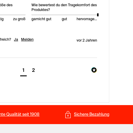
röße des
Wie bewertest du den Tragekomfort des
Produktes?
tig
zu groß
garnicht gut
gut
hervorragend
freich?
Ja
Melden
vor 2 Jahren
1
2
te Qualität seit 1908
Sichere Bezahlung