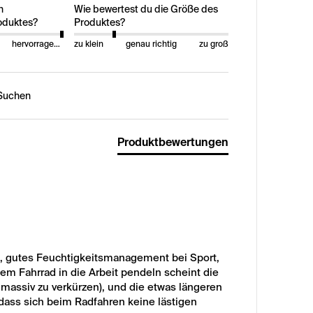
n
Wie bewertest du die Größe des
oduktes?
Produktes?
hervorragend
zu klein
genau richtig
zu groß
n:
Produktbewertungen
, gutes Feuchtigkeitsmanagement bei Sport, 
 dem Fahrrad in die Arbeit pendeln scheint die 
massiv zu verkürzen), und die etwas längeren 
dass sich beim Radfahren keine lästigen 