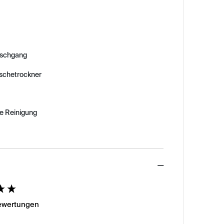
schgang
äschetrockner
e Reinigung
ed
Bewertungen