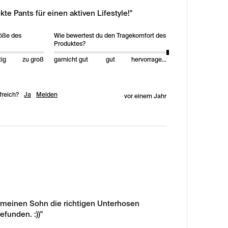
kte Pants für einen aktiven Lifestyle!"
röße des
Wie bewertest du den Tragekomfort des
Produktes?
tig
zu groß
garnicht gut
gut
hervorragend
freich?
Ja
Melden
vor einem Jahr
r meinen Sohn die richtigen Unterhosen 
efunden. :))"