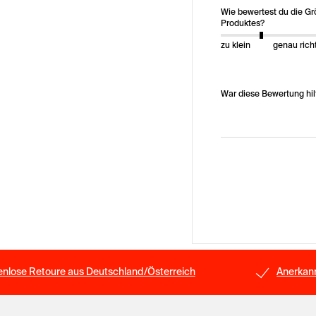
Wie bewertest du die G
Produktes?
zu klein
genau rich
War diese Bewertung hil
enlose Retoure aus Deutschland/Österreich
Anerkann