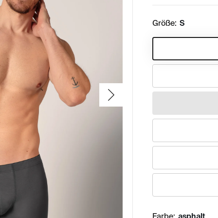
Größe:
S
Farbe:
asphalt