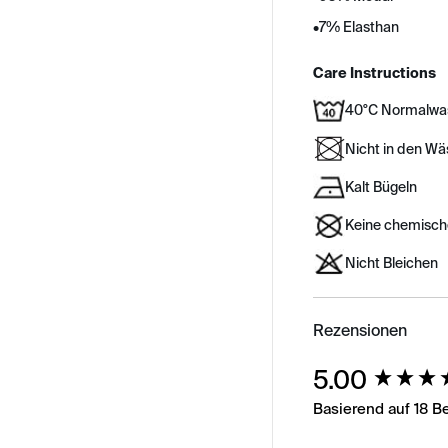
•
7% Elasthan
Care Instructions
40°C Normalwa
Nicht in den W
Kalt Bügeln
Keine chemisch
Nicht Bleichen
Rezensionen
New content load
5.00
Basierend auf 18 