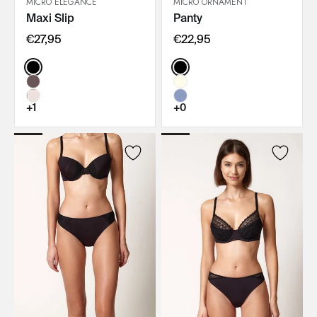
MICRO ELEGANCE
MICRO ORNAMENT
Maxi Slip
Panty
IN DEN WARENKORB
IN DEN WARENKORB
€27,95
€22,95
Color:
Color:
+1
+0