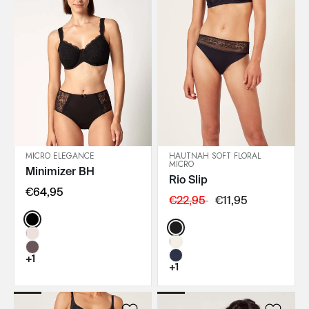
MICRO ELEGANCE
HAUTNAH SOFT FLORAL
MICRO
Minimizer BH
IN DEN WARENKORB
IN DEN WARENKORB
Rio Slip
€64,95
€22,95
€11,95
Color:
Color:
+1
+1