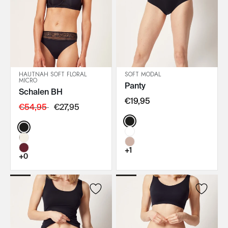
HAUTNAH SOFT FLORAL
SOFT MODAL
MICRO
Panty
IN DEN WARENKORB
IN DEN WARENKORB
Schalen BH
€19,95
€54,95
€27,95
Color:
Color:
+1
+0