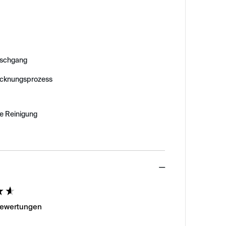
schgang
ocknungsprozess
e Reinigung
ed
Bewertungen