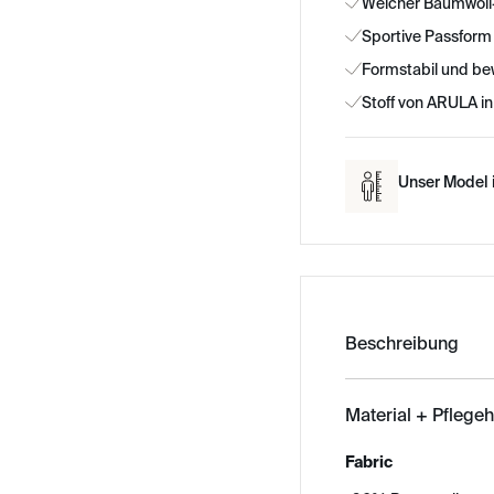
Weicher Baumwoll-
Sportive Passfor
Formstabil und be
Stoff von ARULA in
Unser Model i
Beschreibung
Material + Pflege
Fabric