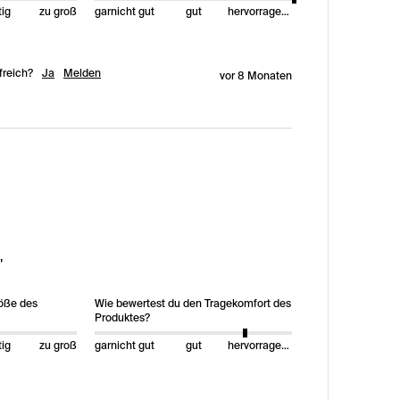
tig
zu groß
garnicht gut
gut
hervorragend
freich?
Ja
Melden
vor 8 Monaten
"
röße des
Wie bewertest du den Tragekomfort des
Produktes?
tig
zu groß
garnicht gut
gut
hervorragend