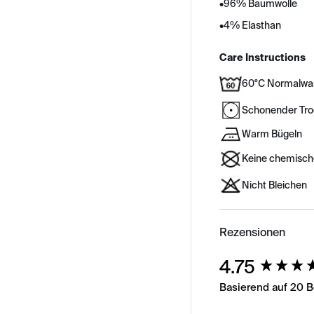
•
96% Baumwolle
•
4% Elasthan
Care Instructions
60°C Normalwa
Schonender Tr
Warm Bügeln
Keine chemisch
Nicht Bleichen
Rezensionen
New content load
4.75
Basierend auf 20 