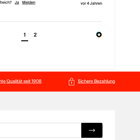
freich?
Ja
Melden
vor 4 Jahren
1
2
te Qualität seit 1908
Sichere Bezahlung