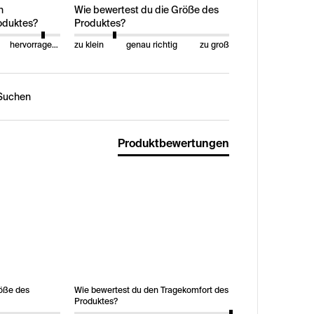
n
Wie bewertest du die Größe des
oduktes?
Produktes?
hervorragend
zu klein
genau richtig
zu groß
n:
Produktbewertungen
röße des
Wie bewertest du den Tragekomfort des
Produktes?