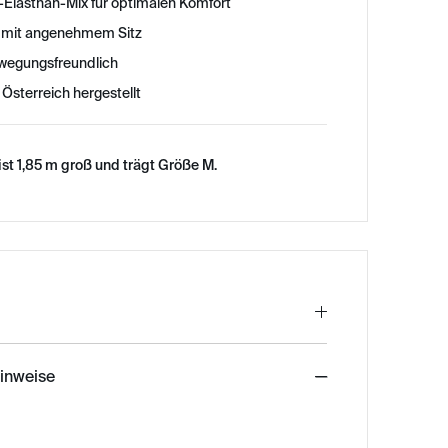
Elasthan-Mix für optimalen Komfort
m mit angenehmem Sitz
wegungsfreundlich
 Österreich hergestellt
st 1,85 m groß und trägt Größe M.
hinweise