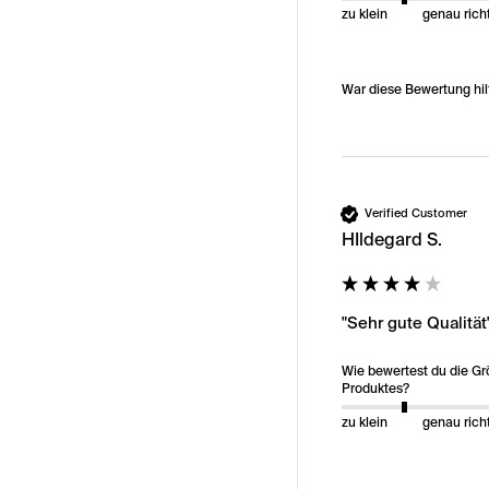
zu klein
genau rich
War diese Bewertung hil
Verified Customer
HIldegard S.
"Sehr gute Qualität
Wie bewertest du die G
Produktes?
zu klein
genau rich