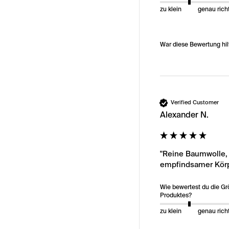
zu klein
genau rich
War diese Bewertung hil
Verified Customer
Alexander N.
"Reine Baumwolle, 
empfindsamer Körpe
Wie bewertest du die G
Produktes?
zu klein
genau rich