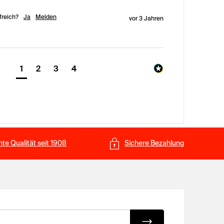
freich?
Ja
Melden
vor 3 Jahren
1
2
3
4
te Qualität seit 1908
Sichere Bezahlung