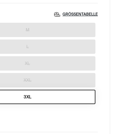
GRÖSSENTABELLE
M
L
XL
XXL
3XL