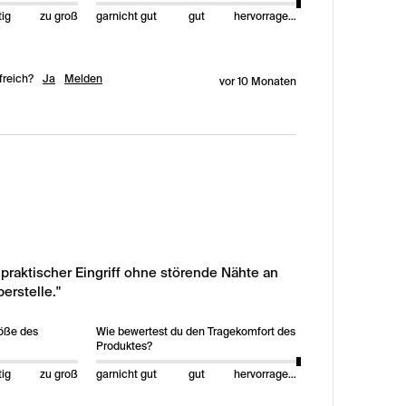
tig
zu groß
garnicht gut
gut
hervorragend
freich?
Ja
Melden
vor 10 Monaten
praktischer Eingriff ohne störende Nähte an 
rstelle."
röße des
Wie bewertest du den Tragekomfort des
Produktes?
tig
zu groß
garnicht gut
gut
hervorragend