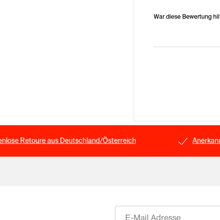
War diese Bewertung hil
enlose Retoure aus Deutschland/Österreich
Anerkann
E-Mail