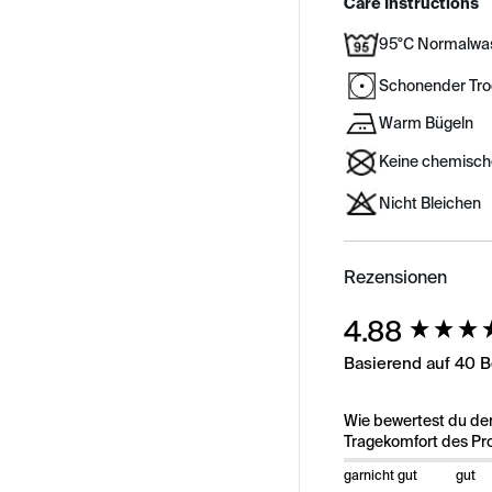
Care Instructions
95°C Normalwa
Schonender Tr
Warm Bügeln
Keine chemisch
Nicht Bleichen
Rezensionen
New content load
4.88
Basierend auf 40 
Wie bewertest du de
Tragekomfort des Pr
garnicht gut
gut