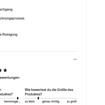
schgang
ocknungsprozess
e Reinigung
ed
Bewertungen
n
Wie bewertest du die Größe des
oduktes?
Produktes?
hervorragend
zu klein
genau richtig
zu groß