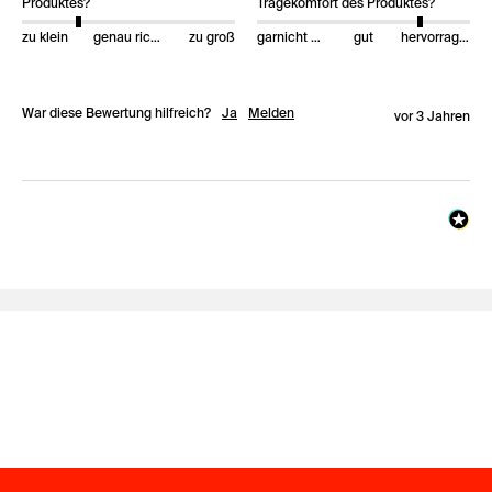
Produktes?
Tragekomfort des Produktes?
zu klein
genau richtig
zu groß
garnicht gut
gut
hervorragend
War diese Bewertung hilfreich?
Ja
Melden
vor 3 Jahren