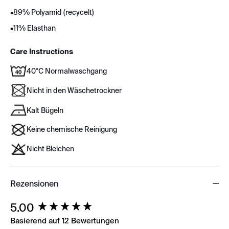
•
89% Polyamid (recycelt)
•
11% Elasthan
Care Instructions
40°C Normalwaschgang
Nicht in den Wäschetrockner
Kalt Bügeln
Keine chemische Reinigung
Nicht Bleichen
Rezensionen
New content loaded
5.00
Basierend auf 12 Bewertungen