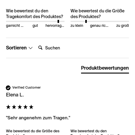
Wie bewertest du den
Wie bewertest du die Größe
Tragekomfort des Produktes?
des Produktes?
garnicht gut
gut
hervorragend
zu klein
genau richtig
zu groß
Suchen:
Sortieren
Produktbewertungen
Verified Customer
Elena L.
"Sehr angenehm zum Tragen."
Wie bewertest du die Größe des
Wie bewertest du den