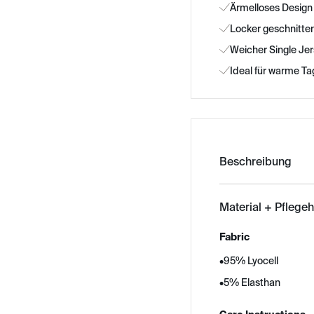
Ärmelloses Design
Locker geschnitte
Weicher Single Je
Ideal für warme T
Beschreibung
Material + Pflege
Fabric
•
95% Lyocell
•
5% Elasthan