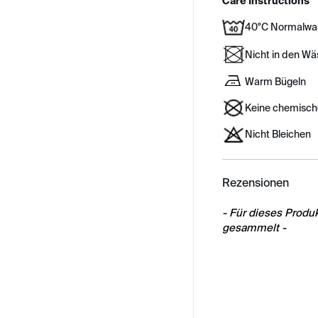
Care Instructions
40°C Normalwa
Nicht in den W
Warm Bügeln
Keine chemisch
Nicht Bleichen
Rezensionen
New content load
- Für dieses Prod
gesammelt -