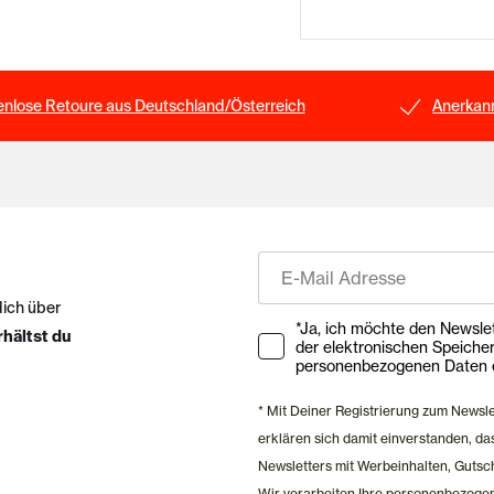
enlose Retoure aus Deutschland/Österreich
Anerkann
E-Mail
dich über
Ihre Zustimmung zu Market
*Ja, ich möchte den Newsletter ab
rhältst du
der elektronischen Speiche
personenbezogenen Daten e
* Mit Deiner Registrierung zum Newsl
erklären sich damit einverstanden, 
Newsletters mit Werbeinhalten, Gutsc
Wir verarbeiten Ihre personenbezoge