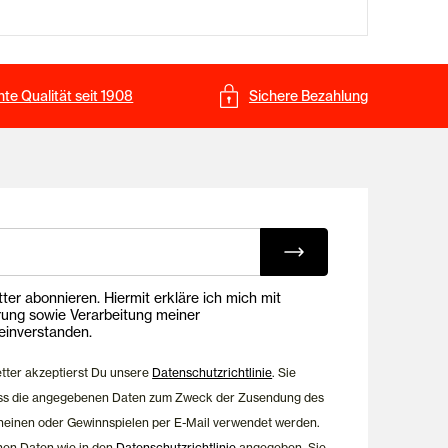
te Qualität seit 1908
Sichere Bezahlung
ing E-Mails
onnieren. Hiermit erkläre ich mich mit
rung sowie Verarbeitung meiner
inverstanden.
etter akzeptierst Du unsere
Datenschutzrichtlinie
. Sie
dass die angegebenen Daten zum Zweck der Zusendung des
heinen oder Gewinnspielen per E-Mail verwendet werden.
nen Daten wie in den
Datenschutzrichtlinie
angegeben. Sie