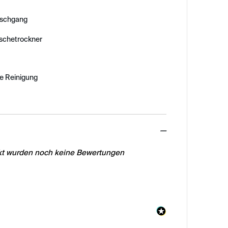
schgang
äschetrockner
e Reinigung
ed
ukt wurden noch keine Bewertungen