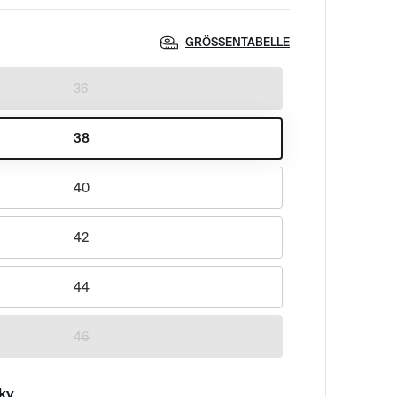
GRÖSSENTABELLE
36
38
40
42
44
46
sky