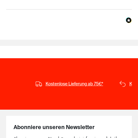
Kostenlose Lieferung ab 75€*
Kost
Abonniere unseren Newsletter