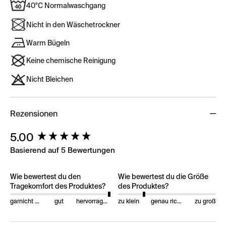
40°C Normalwaschgang
Nicht in den Wäschetrockner
Warm Bügeln
Keine chemische Reinigung
Nicht Bleichen
Rezensionen
New content loaded
5.00
Basierend auf 5 Bewertungen
Wie bewertest du den
Wie bewertest du die Größe
Tragekomfort des Produktes?
des Produktes?
garnicht gut
gut
hervorragend
zu klein
genau richtig
zu groß