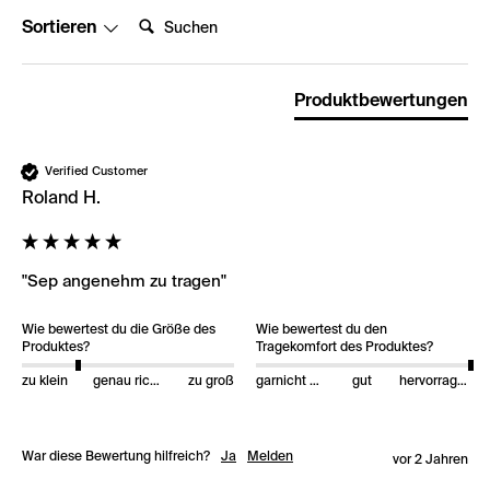
Suchen:
Sortieren
Produktbewertungen
Verified Customer
Roland H.
"Sep angenehm zu tragen"
Wie bewertest du die Größe des
Wie bewertest du den
Produktes?
Tragekomfort des Produktes?
zu klein
genau richtig
zu groß
garnicht gut
gut
hervorragend
War diese Bewertung hilfreich?
Ja
Melden
vor 2 Jahren