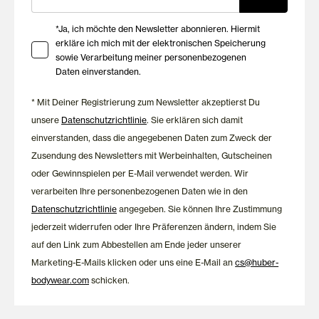
Abschlüsse machen die Modelle zu idealen Begleitern unter T-
Shirts, Blusen, Kleidern oder anderer körpernaher Kleidung.
Ihre Zustimmung zu Marketing E-Mails
*Ja, ich möchte den Newsletter abonnieren. Hiermit
Auch für Brustprothesen
erkläre ich mich mit der elektronischen Speicherung
sowie Verarbeitung meiner personenbezogenen
geeignet
Daten einverstanden.
* Mit Deiner Registrierung zum Newsletter akzeptierst Du
Die Soft-BHs und BH-Tops der Micro Bonded Kollektion eignen
unsere
Datenschutzrichtlinie
. Sie erklären sich damit
sich auch für Frauen, die eine Brustprothese tragen. Die
integrierten Taschen für die herausnehmbaren Pads können bei
einverstanden, dass die angegebenen Daten zum Zweck der
Bedarf vorsichtig erweitert werden, sodass eine Brustprothese
Zusendung des Newsletters mit Werbeinhalten, Gutscheinen
eingesetzt werden kann. Die weiche, nahtarme Verarbeitung
oder Gewinnspielen per E-Mail verwendet werden. Wir
liegt besonders angenehm auf der Haut und sorgt auch bei
verarbeiten Ihre personenbezogenen Daten wie in den
empfindlichem Gewebe oder Narben für hohen Tragekomfort.
Datenschutzrichtlinie
angegeben. Sie können Ihre Zustimmung
So bietet die Kollektion eine komfortable und zuverlässige
jederzeit widerrufen oder Ihre Präferenzen ändern, indem Sie
Lösung für den Alltag.
auf den Link zum Abbestellen am Ende jeder unserer
Marketing-E-Mails klicken oder uns eine E-Mail an
cs@huber-
bodywear.com
schicken.