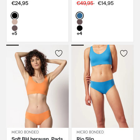
€24,95
€49,95
€14,95
Color:
Color:
+5
+4
MICRO BONDED
MICRO BONDED
Soft BH herausn. Pads
Rio Slip
IN DEN WARENKORB
IN DEN WARENKORB