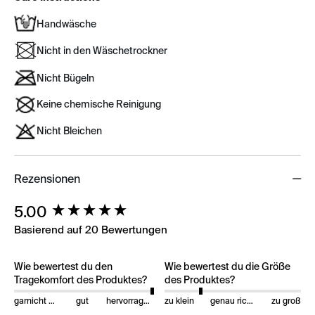
Handwäsche
Nicht in den Wäschetrockner
Nicht Bügeln
Keine chemische Reinigung
Nicht Bleichen
Rezensionen
New content loaded
5.00
Basierend auf 20 Bewertungen
Wie bewertest du den
Wie bewertest du die Größe
Tragekomfort des Produktes?
des Produktes?
garnicht gut
gut
hervorragend
zu klein
genau richtig
zu groß