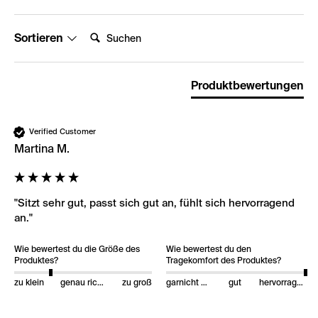
Suchen:
Sortieren
Produktbewertungen
Verified Customer
Martina M.
"Sitzt sehr gut, passt sich gut an, fühlt sich hervorragend 
an."
Wie bewertest du die Größe des
Wie bewertest du den
Produktes?
Tragekomfort des Produktes?
zu klein
genau richtig
zu groß
garnicht gut
gut
hervorragend