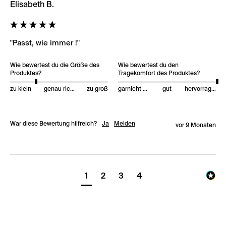
Elisabeth B.
"Passt, wie immer !"
Wie bewertest du die Größe des
Wie bewertest du den
Produktes?
Tragekomfort des Produktes?
zu klein
genau richtig
zu groß
garnicht gut
gut
hervorragend
War diese Bewertung hilfreich?
Ja
Melden
vor 9 Monaten
1
2
3
4