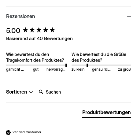
Rezensionen
New content loaded
5.00
Basierend auf 40 Bewertungen
Wie bewertest du den
Wie bewertest du die Größe
Tragekomfort des Produktes?
des Produktes?
garnicht gut
gut
hervorragend
zu klein
genau richtig
zu groß
Suchen:
Sortieren
Produktbewertungen
Verified Customer