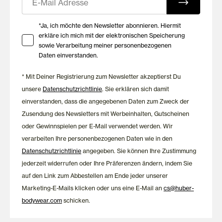
vorne
Ihre Zustimmung zu Marketing E-Mails
*Ja, ich möchte den Newsletter abonnieren. Hiermit
HUBER entwickelt Wäsche mit dem Anspruch, Bestehendes
erkläre ich mich mit der elektronischen Speicherung
sowie Verarbeitung meiner personenbezogenen
kontinuierlich weiterzuentwickeln. Auch die aktuellen Herren-
Daten einverstanden.
Neuheiten verbinden österreichische Textilkompetenz mit
zeitgemäßem Design und schaffen Kollektionen, die über viele
* Mit Deiner Registrierung zum Newsletter akzeptierst Du
Jahre hinweg Freude bereiten.
unsere
Datenschutzrichtlinie
. Sie erklären sich damit
einverstanden, dass die angegebenen Daten zum Zweck der
Zusendung des Newsletters mit Werbeinhalten, Gutscheinen
oder Gewinnspielen per E-Mail verwendet werden. Wir
verarbeiten Ihre personenbezogenen Daten wie in den
Datenschutzrichtlinie
angegeben. Sie können Ihre Zustimmung
jederzeit widerrufen oder Ihre Präferenzen ändern, indem Sie
auf den Link zum Abbestellen am Ende jeder unserer
Marketing-E-Mails klicken oder uns eine E-Mail an
cs@huber-
bodywear.com
schicken.