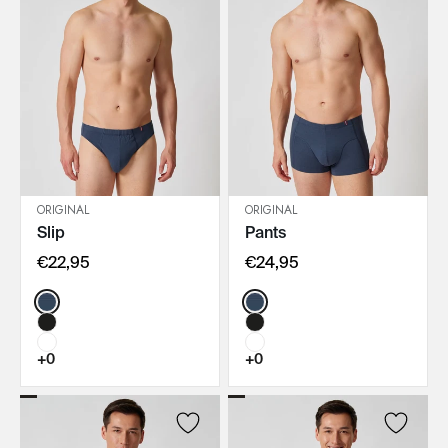
ORIGINAL
ORIGINAL
Slip
Pants
IN DEN WARENKORB
IN DEN WARENKORB
€22,95
€24,95
Color:
Color:
+0
+0