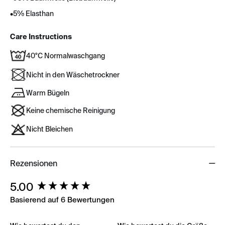
•
5% Elasthan
Care Instructions
40°C Normalwaschgang
Nicht in den Wäschetrockner
Warm Bügeln
Keine chemische Reinigung
Nicht Bleichen
Rezensionen
New content loaded
5.00
Basierend auf 6 Bewertungen