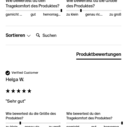
Wie bewertest du den
Wie bewertest du die Größe
Tragekomfort des Produktes?
des Produktes?
garnicht gut
gut
hervorragend
zu klein
genau richtig
zu groß
Suchen:
Sortieren
Produktbewertungen
Verified Customer
Helga W.
"Sehr gut"
Wie bewertest du die Größe des
Wie bewertest du den
Produktes?
Tragekomfort des Produktes?
zu klein
genau richtig
zu groß
garnicht gut
gut
hervorragend