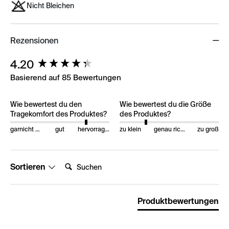
Nicht Bleichen
Rezensionen
New content loaded
4.20
Basierend auf 85 Bewertungen
Wie bewertest du den
Wie bewertest du die Größe
Tragekomfort des Produktes?
des Produktes?
garnicht gut
gut
hervorragend
zu klein
genau richtig
zu groß
Suchen:
Sortieren
Produktbewertungen