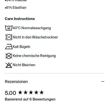
•
94% Viskose
•
6% Elasthan
Care Instructions
40°C Normalwaschgang
Nicht in den Wäschetrockner
Kalt Bügeln
Keine chemische Reinigung
Nicht Bleichen
Rezensionen
New content loaded
5.00
Basierend auf 6 Bewertungen