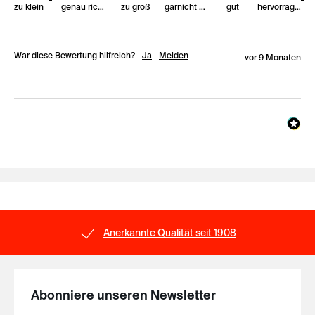
zu klein
genau richtig
zu groß
garnicht gut
gut
hervorragend
War diese Bewertung hilfreich?
Ja
Melden
vor 9 Monaten
Anerkannte Qualität seit 1908
Abonniere unseren Newsletter