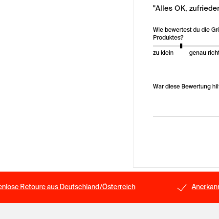
"Alles OK, zufried
Wie bewertest du die G
Produktes?
zu klein
genau rich
War diese Bewertung hil
enlose Retoure aus Deutschland/Österreich
Anerkann