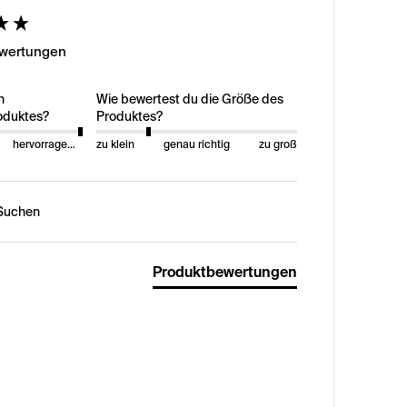
ed
ewertungen
n
Wie bewertest du die Größe des
oduktes?
Produktes?
hervorragend
zu klein
genau richtig
zu groß
n:
Produktbewertungen