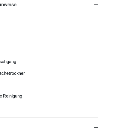
hinweise
schgang
äschetrockner
e Reinigung