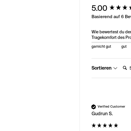
New content load
5.00
Basierend auf 6 B
Wie bewertest du de
Tragekomfort des Pr
garnicht gut
gut
Suche
Sortieren
Verified Customer
Gudrun S.