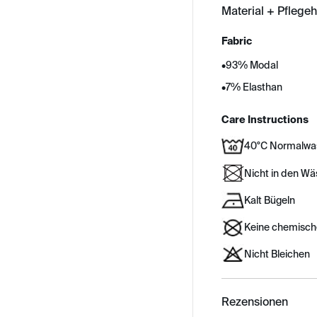
Material + Pflege
Fabric
•
93% Modal
•
7% Elasthan
Care Instructions
40°C Normalwa
Nicht in den W
Kalt Bügeln
Keine chemisch
Nicht Bleichen
Rezensionen