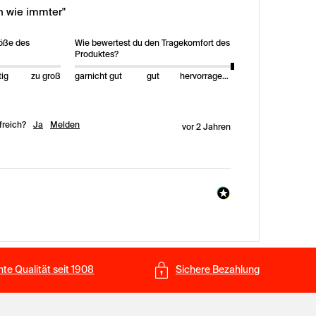
en wie immter"
röße des
Wie bewertest du den Tragekomfort des
Produktes?
tig
zu groß
garnicht gut
gut
hervorragend
freich?
Ja
Melden
vor 2 Jahren
te Qualität seit 1908
Sichere Bezahlung