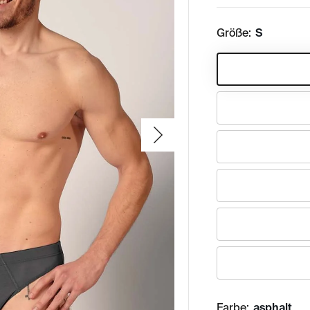
Größe:
S
Farbe:
asphalt