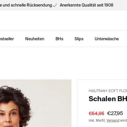
he und schnelle Rücksendung
Anerkannte Qualität seit 1908
stseller
Neuheiten
BHs
Slips
Unterwäsche
HAUTNAH SOFT FLO
Schalen B
€27,95
€54,95
inkl. MwSt.
Versand
wird