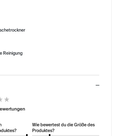
äschetrockner
e Reinigung
ed
Bewertungen
n
Wie bewertest du die Größe des
oduktes?
Produktes?