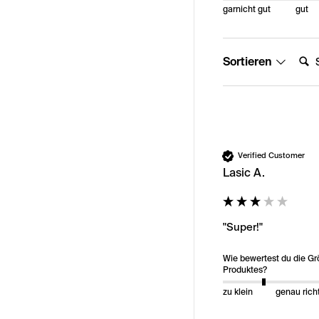
garnicht gut
gut
Suche
Sortieren
Verified Customer
Lasic A.
"Super!"
Wie bewertest du die G
Produktes?
zu klein
genau rich