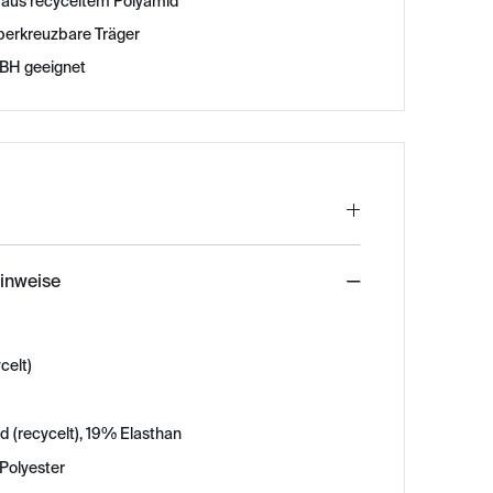
 aus recyceltem Polyamid
überkreuzbare Träger
t-BH geeignet
hinweise
celt)
d (recycelt), 19% Elasthan
Polyester