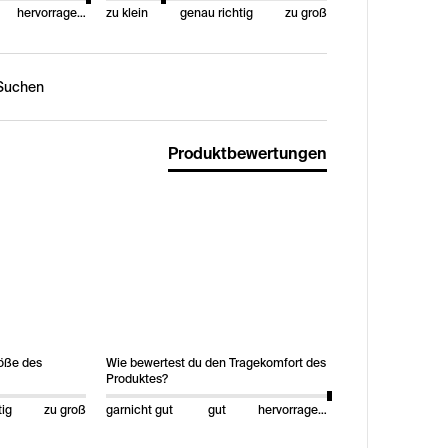
hervorragend
zu klein
genau richtig
zu groß
n:
Produktbewertungen
röße des
Wie bewertest du den Tragekomfort des
Produktes?
tig
zu groß
garnicht gut
gut
hervorragend