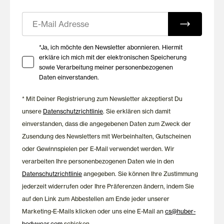
E-Mail
Jede Frau hat unterschiedliche Ansprüche an Passform und
Halt. Deshalb bietet HUBER Soft BHs in verschiedenen
Schnitten und Größen. Im HUBER BH-Guide erhältst du
Ihre Zustimmung zu Marketing E-Mails
*Ja, ich möchte den Newsletter abonnieren. Hiermit
hilfreiche Informationen, um deine BH-Größe zu bestimmen
erkläre ich mich mit der elektronischen Speicherung
und das Modell zu finden, das optimal zu deinen Bedürfnissen
sowie Verarbeitung meiner personenbezogenen
passt.
Daten einverstanden.
* Mit Deiner Registrierung zum Newsletter akzeptierst Du
unsere
Datenschutzrichtlinie
. Sie erklären sich damit
einverstanden, dass die angegebenen Daten zum Zweck der
Zusendung des Newsletters mit Werbeinhalten, Gutscheinen
oder Gewinnspielen per E-Mail verwendet werden. Wir
verarbeiten Ihre personenbezogenen Daten wie in den
Datenschutzrichtlinie
angegeben. Sie können Ihre Zustimmung
jederzeit widerrufen oder Ihre Präferenzen ändern, indem Sie
auf den Link zum Abbestellen am Ende jeder unserer
Marketing-E-Mails klicken oder uns eine E-Mail an
cs@huber-
bodywear.com
schicken.