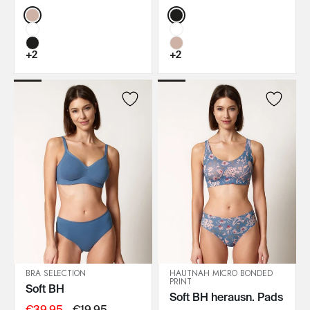
Color:
Color:
+2
+2
BRA SELECTION
HAUTNAH MICRO BONDED
PRINT
Soft BH
IN DEN WARENKORB
IN DEN WARENKORB
Soft BH herausn. Pads
€39,95
€19,95