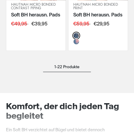
HAUTNAH MICRO BONDED
HAUTNAH MICRO BONDED
CONTRAST PIPING
PRINT
IN DEN WARENKORB
IN DEN WARENKORB
Soft BH herausn. Pads
Soft BH herausn. Pads
€49,95
€39,95
€59,95
€29,95
Color:
1-22 Produkte
Komfort, der dich jeden Tag
begleitet
Ein Soft BH verzichtet auf Bügel und bietet dennoch