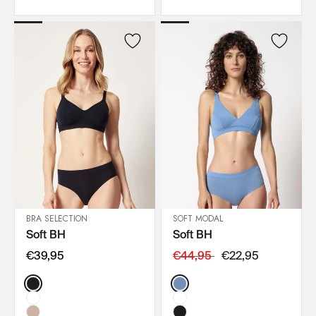
BRA SELECTION
SOFT MODAL
Soft BH
Soft BH
IN DEN WARENKORB
IN DEN WARENKORB
€39,95
€44,95
€22,95
Color:
Color: