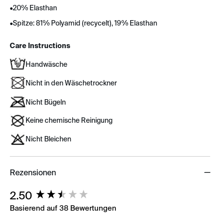
•
20% Elasthan
•
Spitze: 81% Polyamid (recycelt), 19% Elasthan
Care Instructions
Handwäsche
Nicht in den Wäschetrockner
Nicht Bügeln
Keine chemische Reinigung
Nicht Bleichen
Rezensionen
New content loaded
2.50
Basierend auf 38 Bewertungen