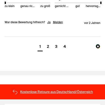
zu klein
genau richtig
zu groß
garnicht gut
gut
hervorragend
War diese Bewertung hilfreich?
Ja
Melden
vor 2 Jahren
1
2
3
4
Kostenlose Retoure aus Deutschland/Österreich