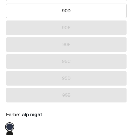
90D
90E
90F
95C
95D
95E
Farbe:
alp night
Color: