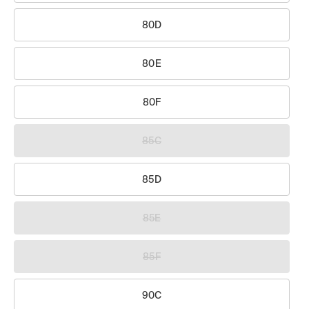
80D
80E
80F
85C
85D
85E
85F
90C