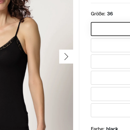
Größe:
36
Farbe:
black