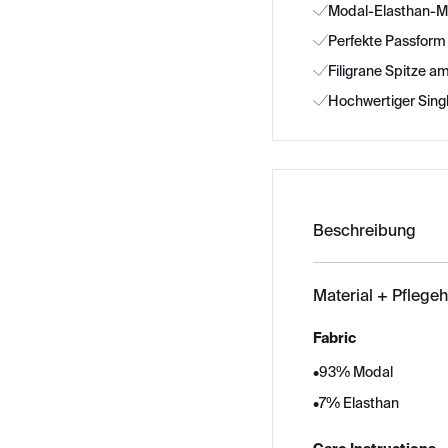
Modal-Elasthan-Mi
Perfekte Passform 
Filigrane Spitze am
Hochwertiger Singl
Beschreibung
Material + Pflege
Fabric
•
93% Modal
•
7% Elasthan