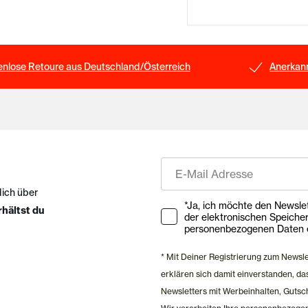
enlose Retoure aus Deutschland/Österreich
Anerkann
E-Mail
dich über
Ihre Zustimmung zu Market
*Ja, ich möchte den Newsletter ab
rhältst du
der elektronischen Speiche
personenbezogenen Daten e
* Mit Deiner Registrierung zum Newsl
erklären sich damit einverstanden, 
Newsletters mit Werbeinhalten, Gutsc