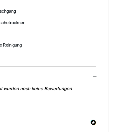
schgang
äschetrockner
e Reinigung
ed
ukt wurden noch keine Bewertungen