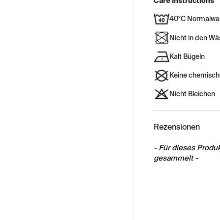
Care Instructions
40°C Normalwa
Nicht in den W
Kalt Bügeln
Keine chemisch
Nicht Bleichen
Rezensionen
New content load
- Für dieses Prod
gesammelt -